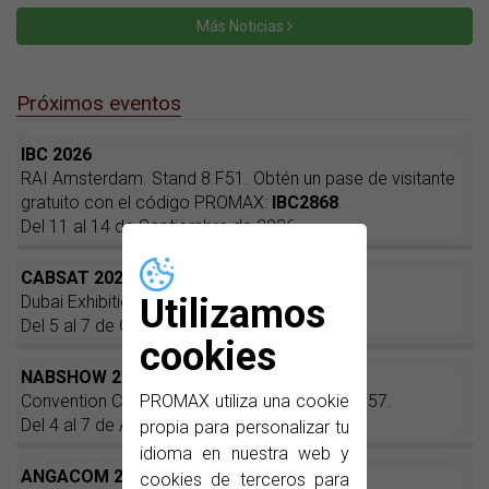
Más Noticias
Próximos eventos
IBC 2026
RAI Amsterdam. Stand 8.F51. Obtén un pase de visitante
gratuito con el código PROMAX:
IBC2868
.
Del 11 al 14 de Septiembre de 2026.
CABSAT 2026
Dubai Exhibition Center. Stand PD-12.
Utilizamos
Del 5 al 7 de Octubre de 2026.
cookies
NABSHOW 2027
Convention Center, Las Vegas, NV. Booth C2357.
PROMAX utiliza una cookie
Del 4 al 7 de Abril de 2027.
propia para personalizar tu
idioma en nuestra web y
ANGACOM 2027
cookies de terceros para