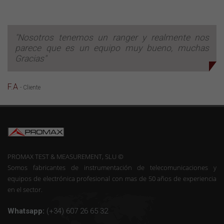
"Nosotros tenemos un ranger y realmente nos
parece que es un equipo muy bueno, muchas
Gracias"
F.A
- Cliente
PROMAX TEST & MEASUREMENT, SLU ©
Somos fabricantes de instrumentación de telecomunicaciones y
equipos de electrónica profesional con mas de 50 años de experiencia
en el sector.
Whatsapp:
(+34) 607 26 65 32