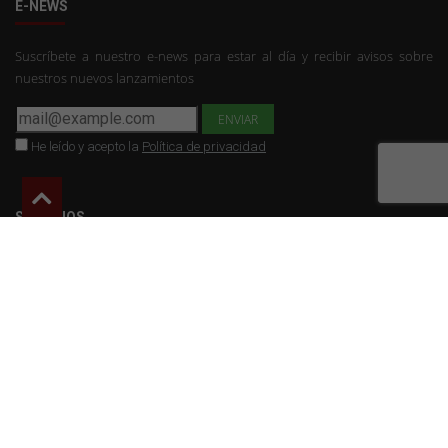
E-NEWS
Suscríbete a nuestro e-news para estar al día y recibir avisos sobre
nuestros nuevos lanzamientos
He leído y acepto la
Política de privacidad
SÍGUENOS