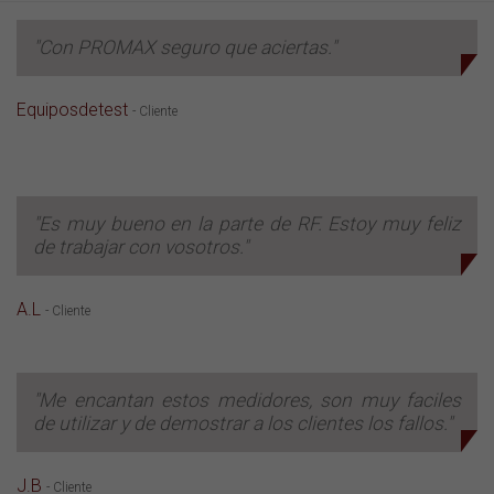
"Con PROMAX seguro que aciertas."
Equiposdetest
- Cliente
"Es muy bueno en la parte de RF. Estoy muy feliz
de trabajar con vosotros."
A.L
- Cliente
"Me encantan estos medidores, son muy faciles
de utilizar y de demostrar a los clientes los fallos."
J.B
- Cliente