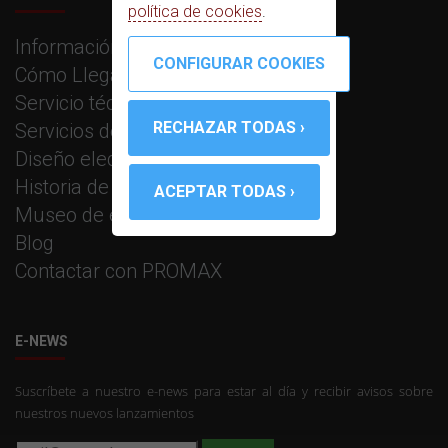
política de cookies
.
Información corporativa
Cómo Llegar
Servicio técnico
Servicios de fabricación
Diseño electrónico e I+D
Historia de PROMAX
Museo de equipos PROMAX
Blog
Contactar con PROMAX
E-NEWS
Suscríbete a nuestro e-news para estar al día y recibir avisos sobre
nuestros nuevos lanzamientos