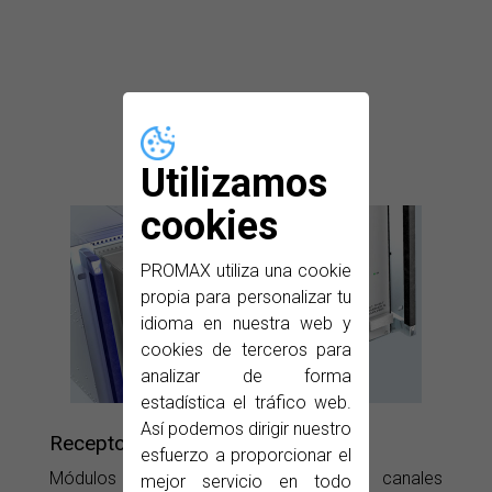
Utilizamos
cookies
PROMAX utiliza una cookie
propia para personalizar tu
idioma en nuestra web y
cookies de terceros para
analizar de forma
estadística el tráfico web.
Así podemos dirigir nuestro
Receptores DTTV
esfuerzo a proporcionar el
Módulos con ranuras CAM (para canales
mejor servicio en todo