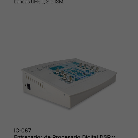
bandas UHF, L, S e ISM.
IC-087
Entrenador de Procesado Digital DSP y