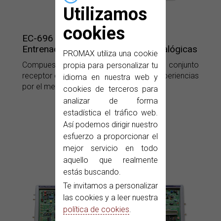
Utilizamos
cookies
EC-696
Entrenador de comunicaciones analógicas
PROMAX utiliza una cookie
Compuesto de un conjunto emisor y un conjunto
propia para personalizar tu
receptor que se enlazarán durante las experiencias
idioma en nuestra web y
por el medio de transmisión escogido.
cookies de terceros para
analizar de forma
estadística el tráfico web.
Así podemos dirigir nuestro
esfuerzo a proporcionar el
mejor servicio en todo
aquello que realmente
estás buscando.
Te invitamos a personalizar
las cookies y a leer nuestra
política de cookies
.