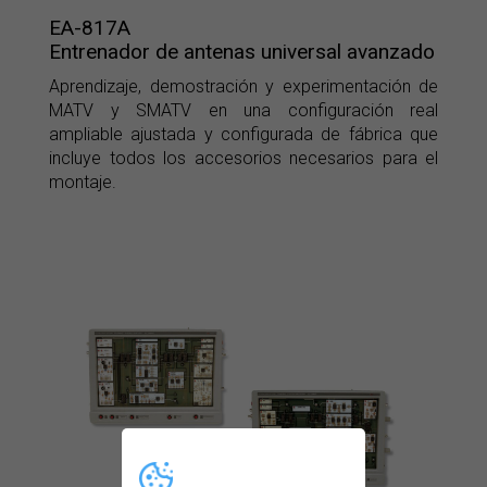
EA-817A
Entrenador de antenas universal avanzado
Aprendizaje, demostración y experimentación de
MATV y SMATV en una configuración real
ampliable ajustada y configurada de fábrica que
incluye todos los accesorios necesarios para el
montaje.