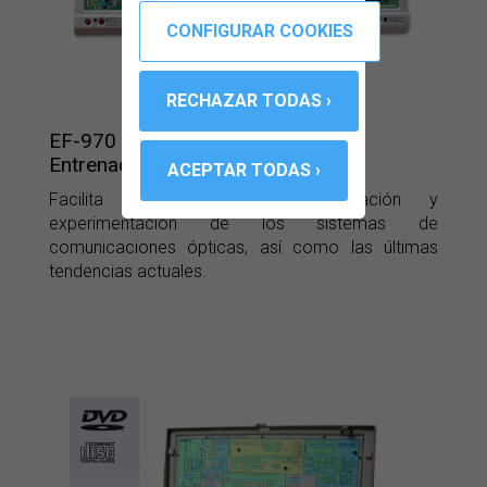
EF-970
Entrenador de Fibra Óptica
Facilita el aprendizaje, demostración y
experimentación de los sistemas de
comunicaciones ópticas, así como las últimas
tendencias actuales.