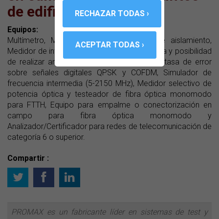
de edificaciones
Equipos:
Multímetro, Medidor de tierra, Medidor de aislamiento,
Medidor de intensidad de campo con pantalla y posibilidad
de realizar análisis espectral y medidas de tasa de error
sobre señales digitales QPSK y COFDM, Simulador de
frecuencia intermedia (5-2150 MHz), Medidor selectivo de
potencia óptica y testeador de fibra óptica monomodo
para FTTH, Equipo para empalme o conectorización en
campo para fibra óptica monomodo y
Analizador/Certificador para redes de telecomunicación de
categoría 6 o superior.
Compartir :
PROMAX es un fabricante líder en sistemas de test y