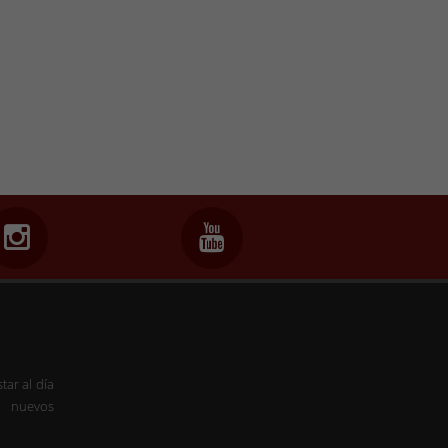
tar al día
s nuevos