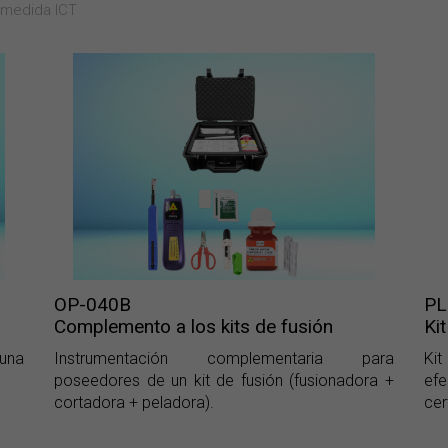
 medida ICT
OP-040B
PL
Complemento a los kits de fusión
Ki
 una
Instrumentación complementaria para
Ki
poseedores de un kit de fusión (fusionadora +
ef
cortadora + peladora).
cer