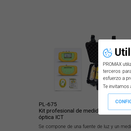
Uti
PROMAX utiliz
terceros para
esfuerzo a pr
Te invitamos 
PL-675
Kit profesional de medida de fibra
óptica ICT
Se compone de una fuente de luz y un med