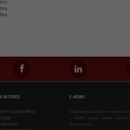
nico
ibra
tiva
E INTERÉS
E-NEWS
ción corporativa
Suscríbete a nuestro e-news para es
legar
y recibir avisos sobre nuestro
o técnico
lanzamientos