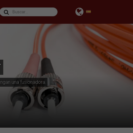
T
engan una fusionadora.