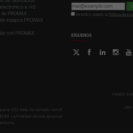
os de fabricación
electrónico e I+D
ia de PROMAX
He leído y acepto la
Política de pr
de equipos PROMAX
tar con PROMAX
SÍGUENOS
FONDO EUR
UNA 
ama ICEX Next, ha contado con el
EDER. La finalidad de este apoyo es
 entorno.