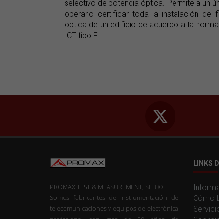
selectivo de potencia óptica. Permite a un ú
operario certificar toda la instalación de f
óptica de un edificio de acuerdo a la norma
ICT tipo F.
LINKS D
PROMAX TEST & MEASUREMENT, SLU ©
Informa
Somos fabricantes de instrumentación de
Cómo L
telecomunicaciones y equipos de electrónica
Servici