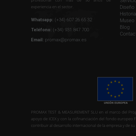
profesional con mas de 50 años de
Servici
experiencia en el sector.
Diseño 
Histor
Whatsapp:
(+34) 607 26 65 32
Museo 
Blog
Teléfono:
(+34) 931 847 700
Contac
Email:
promax@promax.es
PROMAX TEST & MEASUREMENT SLU en el marco del Progr
apoyo de ICEX y con la cofinanciación del fondo europeo F
contribuir al desarrollo internacional de la empresa y de su