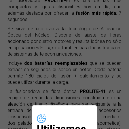
La fusionadora
PROLITE-41
es una de las más
compactas y ligeras disponibles hoy en día, que
además destaca por ofrecer la
fusión más rápida
: 7
segundos.
Se sirve de una avanzada tecnología de Alineación
Óptica del Núcleo. Dispone de ajuste de fibras
accionado por cuatro motores y resulta idónea no sólo
en aplicaciones FTTx, sino también para líneas troncales
de sistemas de telecomunicaciones.
Incluye
dos baterías reemplazables
que se pueden
extraer en segundos pulsando un botón. Cada batería
permite 180 ciclos de fusión + calentamiento y se
puede utilizar durante la carga.
La fusionadora de fibra óptica
PROLITE-41
es un
equipo de reducidas dimensiones construida en una
aleación de titanio diseñada para ser resistente a la
entrada de agua y polvo. Incluye los accesorios
indispensables para empezar a trabajar de inmediato:
dos peladoras (de fibra y de cable de acometida),