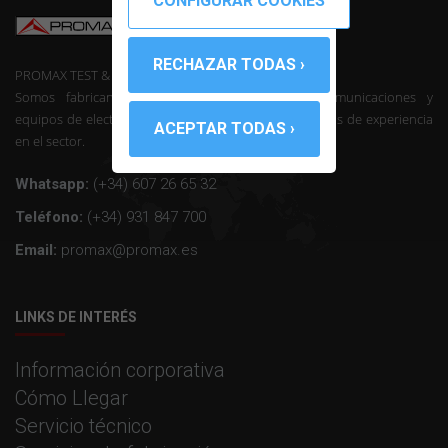
PROMAX TEST & MEASUREMENT, SLU ©
Somos fabricantes de instrumentación de telecomunicaciones y
equipos de electrónica profesional con mas de 50 años de experiencia
en el sector.
Whatsapp:
(+34) 607 26 65 32
Teléfono:
(+34) 931 847 700
Email:
promax@promax.es
LINKS DE INTERÉS
Información corporativa
Cómo Llegar
Servicio técnico