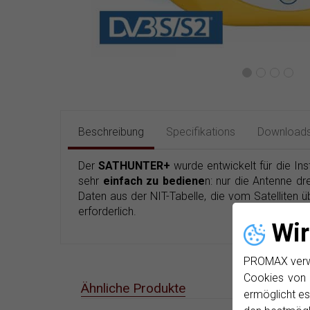
Beschreibung
Specifikations
Download
Der
SATHUNTER+
wurde entwickelt für die Ins
sehr
einfach zu bediene
n: nur die Antenne dr
Daten aus der NIT-Tabelle, die vom Satelliten ü
erforderlich.
Wir
PROMAX verwen
Cookies von 
Ähnliche Produkte
ermöglicht es