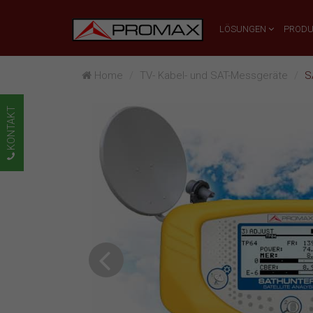
LÖSUNGEN
PROD
Home
TV- Kabel- und SAT-Messgeräte
S
KONTAKT