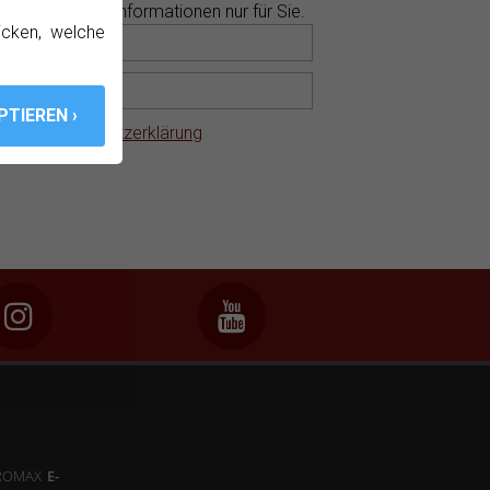
 neue Produktinformationen nur für Sie.
icken, welche
e die
Datenschutzerklärung
ite
HD
RANGER
UltraLite
 PROMAX
E-