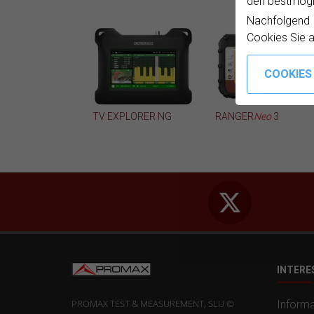
den bestmögli
Nachfolgend
Cookies Sie 
TV EXPLORER NG
RANGER
Neo
3
INTERE
PROMAX TEST & MEASUREMENT, SLU ©
Inform