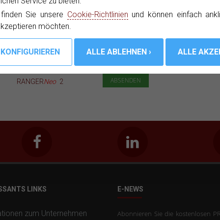
chen Service zu bieten.
Besondere Angebote, Aktionen und
 finden Sie unsere
Cookie-Richtlinien
und können einfach ankl
akzeptieren möchten.
Ich habe gelesen und akzeptier
RANGER
Neo
2
RANGER
Neo
+
RANGER
Neo
L
SSANTS LINKS
E-NEWS
ationen zum Unternehmen
Abonnieren Sie die kostenlosen