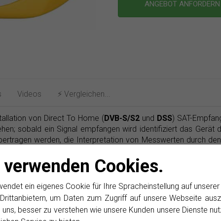
ANGEBOT ANFORDER
s
Videos
⚡️ Vergleichen...
tallation von Direct To Home (
DVB-S/S2
und
DSS
) SAT-Empfan
ehen; sobald ein Signal empfangen wird identifiziert das Gerät d
bertragen werden, die Interpretation von Messwerten durch den 
 verwenden Cookies.
det ein eigenes Cookie für Ihre Spracheinstellung auf unsere
Drittanbietern, um Daten zum Zugriff auf unsere Webseite ausz
Abonnieren Sie unsere E-N
 uns, besser zu verstehen wie unsere Kunden unsere Dienste nut