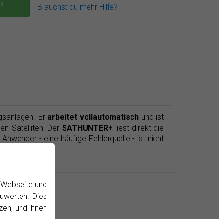
N
Brauchst du mehr Hilfe?
gsanlagen. Er
arbeitet vollautomatisch
und ist
en Satelliten. Der
SATHUNTER+
liest direkt die
Anwender - eine häufige Fehlerquelle - ist nicht
r Webseite und
uwerten. Dies
ews
zen, und ihnen