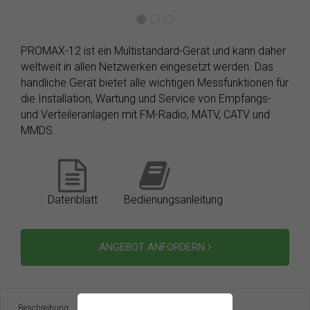
PROMAX-12 ist ein Multistandard-Gerät und kann daher
weltweit in allen Netzwerken eingesetzt werden. Das
handliche Gerät bietet alle wichtigen Messfunktionen für
die Installation, Wartung und Service von Empfangs-
und Verteileranlagen mit FM-Radio, MATV, CATV und
MMDS.
Datenblatt
Bedienungsanleitung
ANGEBOT ANFORDERN
Beschreibung
Specifikations
Downloads