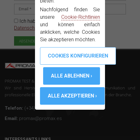
bieten.
Nachfolgend finden Sie
unsere
Cookie-Richtlinien
Ich habe gelesen und akzeptiere die
und können einfach
Datenschutzerklärung
anklicken, welche Cookies
Sie akzeptieren möchten.
PROMAX TEST & MEASUREMENT, SLU ©
Wir sind Hersteller von Mess-Geräte der Telekommunikation und
professionelle Elektronik mit über 50 Jahren Erfahrung in der Branche.
Telefon:
(+34) 931 847 700
Email:
promax@promax.es
INTERESSANTS LINKS