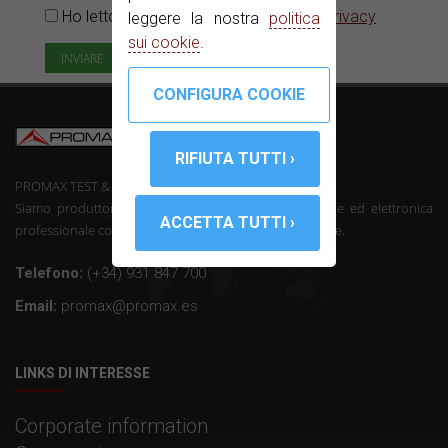
Ho letto e accetto il
Informativa sulla privacy
leggere la nostra
politica
sui cookie
.
PROMAX TEST & MEASUREMENT, SLU ©
Siamo produttori di telecomunicazioni strumentazione ed elettronica
professionale con oltre 50 anni di esperienza nel settore.
Telefono:
(+34) 931 847 700
Email:
promax@promax.es
LINKS DI INTERESSE
Corporate information