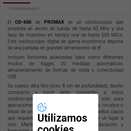
⚡️ Comparar equipos
El
OD-606
de
PROMAX
es un osciloscopio que
presenta un ancho de banda de hasta 60 MHz y una
tasa de muestreo en tiempo real de hasta 500 MS/s.
Este osciloscopio digital de gama económica dispone
de una pantalla de grandes dimensiones de 8”.
Incluyen funciones avanzadas tales como diferentes
modos de trigger, 20 medidas automáticas,
almacenamiento de formas de onda y conectividad
USB.
Su cuerpo ultra fino (solo 8 cm de profundidad), diseño
compacto y poco peso convierten a estos
osciloscopios
PROMAX
en ideales no solo para
aplicaciones de sobremesa como diseño de circuitos o
líneas de producción sino también para aquellos casos
Utilizamos
que requieren transportar el instrumento de un lugar a
otro: Mantenimiento de automóviles, educación y
cookies
formación, etc.