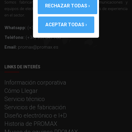
Somos fabricantes de instrumentación de telecomunicaciones y
equipos de electrónica profesional con mas de 50 años de experiencia
en el sector.
Whatsapp:
(+34) 607 26 65 32
Teléfono:
(+34) 931 847 700
Email:
promax@promax.es
LINKS DE INTERÉS
Información corporativa
Cómo Llegar
Servicio técnico
Servicios de fabricación
Diseño electrónico e I+D
Historia de PROMAX