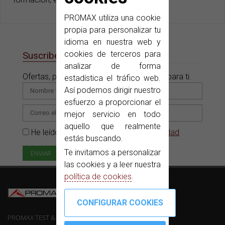
PROMAX utiliza una cookie
propia para personalizar tu
idioma en nuestra web y
cookies de terceros para
Suscribete a nuestras e-News
analizar de forma
Ofertas, promociones y novedades sólo para ti.
estadística el tráfico web.
Así podemos dirigir nuestro
esfuerzo a proporcionar el
mejor servicio en todo
aquello que realmente
He leído y acepto la
Política de privacidad
estás buscando.
Te invitamos a personalizar
las cookies y a leer nuestra
política de cookies
.
PROMAX TEST & MEASUREMENT, SLU ©