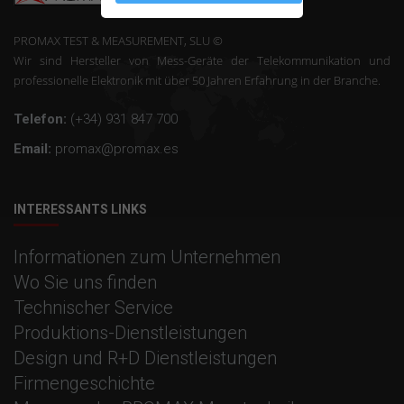
PROMAX TEST & MEASUREMENT, SLU ©
Wir sind Hersteller von Mess-Geräte der Telekommunikation und
professionelle Elektronik mit über 50 Jahren Erfahrung in der Branche.
Telefon:
(+34) 931 847 700
Email:
promax@promax.es
INTERESSANTS LINKS
Informationen zum Unternehmen
Wo Sie uns finden
Technischer Service
Produktions-Dienstleistungen
Design und R+D Dienstleistungen
Firmengeschichte