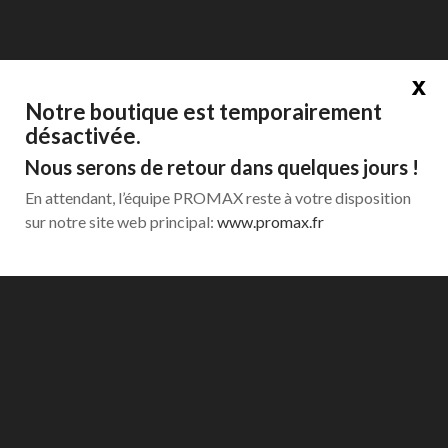
Connexion
x
Notre boutique est temporairement
désactivée.
menu
Nous serons de retour dans quelques jours !
En attendant, l’équipe PROMAX reste à votre disposition
Accueil
Poliscopios
Poliscopio (osciloscopio
multímetro) 20 MHz, 400V
sur notre site web principal:
www.promax.fr