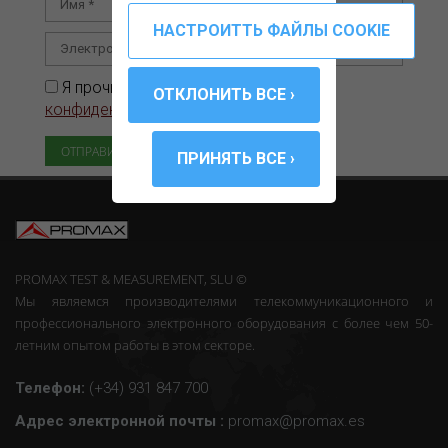
Я прочитал и принимаю
Политику
конфиденциальности
PROMAX TEST & MEASUREMENT, SLU ©
Мы являемся производителями телекоммуникационного и
профессионального электронного оборудования с более чем 50-
летним опытом работы в этом секторе.
Телефон:
(+34) 931 847 700
Адрес электронной почты :
promax@promax.es