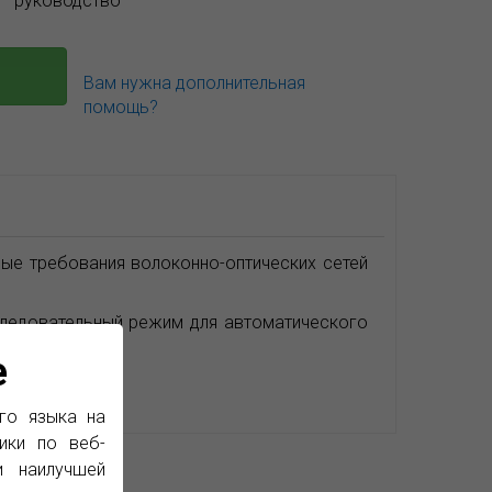
руководство
Вам нужна дополнительная
помощь?
ые требования волоконно-оптических сетей
следовательный режим для автоматического
e
го языка на
ики по веб-
и наилучшей