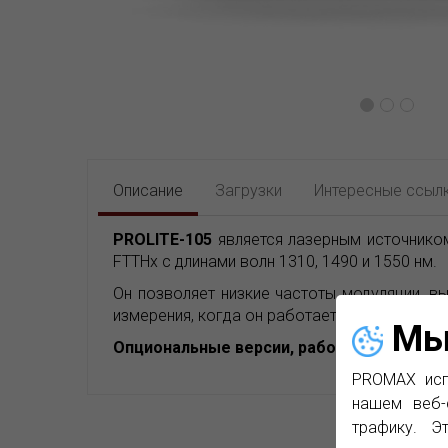
Описание
Загрузки
Интересные ссыл
PROLITE-105
является лазерным источником
FTTHx с длинами волн 1310, 1490 и 1550 нм.
Он позволяет низкие частоты модуляции, 
измерения, когда он работает вместе с
PROL
Мы
Опциональные версии, работающие на: 131
PROMAX исп
нашем веб-
трафику. Э