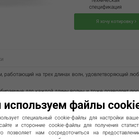
Техническая
спецификация
Я хочу котировку
ки
, работающий на трех длинах волн, удовлетворяющий люб
выбираемые для каждой длины волны и тоже позволяет по
ITE-67/77
.
 используем файлы cooki
0, 1550 и 1625 нм.
ользует специальный cookie-файлы для настройки ваше
сайте и сторонние cookie-файлы для получения статист
то позволяет нам сосредоточиться на предоставлени