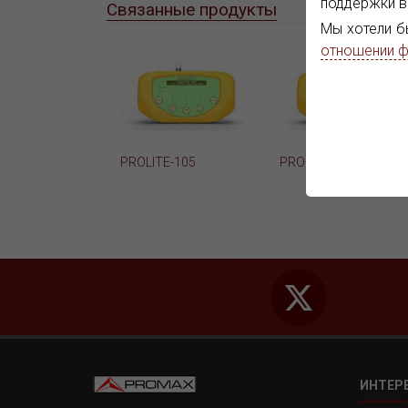
поддержки в
Связанные продукты
Мы хотели б
отношении ф
PROLITE-105
PROLITE-105 US
ИНТЕР