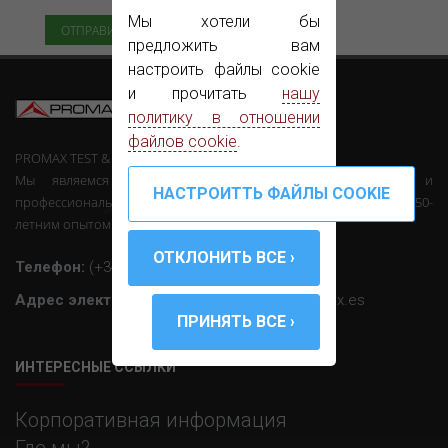
Мы хотели бы
предложить вам
настроить файлы cookie
и прочитать
нашу
политику в отношении
файлов cookie
.
PROMAX TEST & MEASUREMENT, SLU ©
Мы являемся производителями телекоммуникационного и
профессионального электронного оборудования с более чем 50-
летним опытом работы в этом секторе.
Телефон:
(+34) 931 847 700
Адрес электронной почты :
promax@promax.es
ИНТЕРЕСНЫЕ ССЫЛКИ
Корпоративная информация