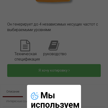
Он генерирует до 4 независимых несущих частот с
выбираемыми уровнями
Техническая
руководство
спецификация
Я хочу котировку
Описание
Спецификация
Загрузки
Мы
Интересные ссылки
используем