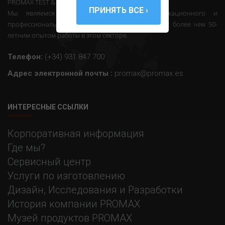
PROMAX TEST & MEASUREMENT, SLU ©
Мы являемся производителями телекоммуникационного и
профессионального электронного оборудования с более чем 50-
летним опытом работы в этом секторе.
Телефон:
(+34) 931 847 700
Адрес электронной почты :
promax@promax.es
ИНТЕРЕСНЫЕ ССЫЛКИ
Корпоративная информация
Где мы?
Сервисный центр
Услуги по изготовлению
Дизайн, Исследования и Разработки
История компании PROMAX
Музей продуктов PROMAX