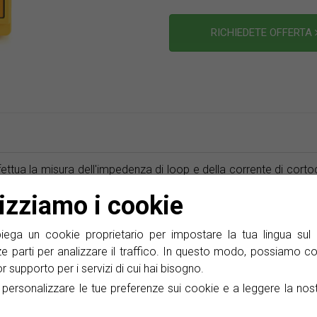
RICHIEDETE OFFERTA
ettua la misura dell'impedenza di loop e della corrente di cort
presunta di linea-neutro e linea-terra. Inoltre, il
PE-425
integra u
lizziamo i cookie
ga un cookie proprietario per impostare la tua lingua sul 
ze parti per analizzare il traffico. In questo modo, possiamo co
Iscriviti alla nostra e-News
lior supporto per i servizi di cui hai bisogno.
a personalizzare le tue preferenze sui cookie e a leggere la nos
Offerte speciali, promozioni e info