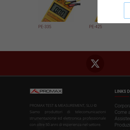
PE-335
PE-425
LINKS D
PROMAX TEST & MEASUREMENT, SLU ©
Corpora
Siamo produttori di telecomunicazioni
Come a
strumentazione ed elettronica professionale
Assiste
con oltre 50 anni di esperienza nel settore.
Produzi