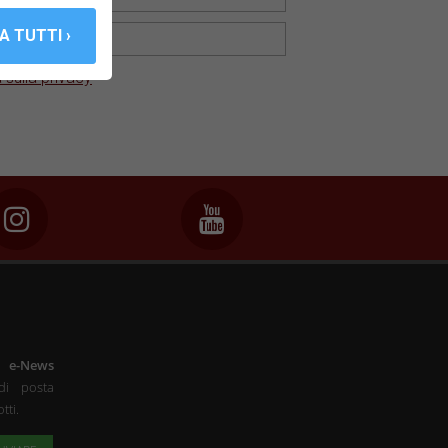
 sulla privacy
a
e-News
di posta
tti.