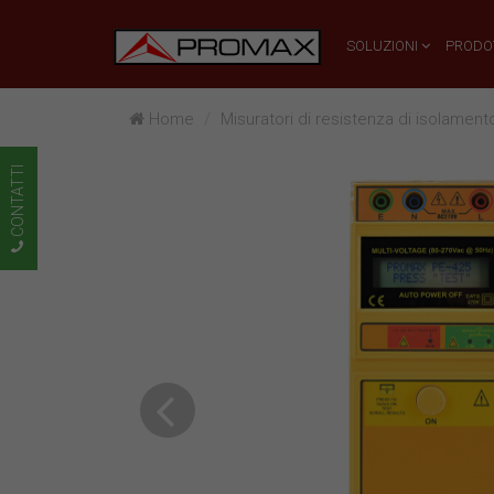
SOLUZIONI
PRODO
Home
Misuratori di resistenza di isolament
CONTATTI