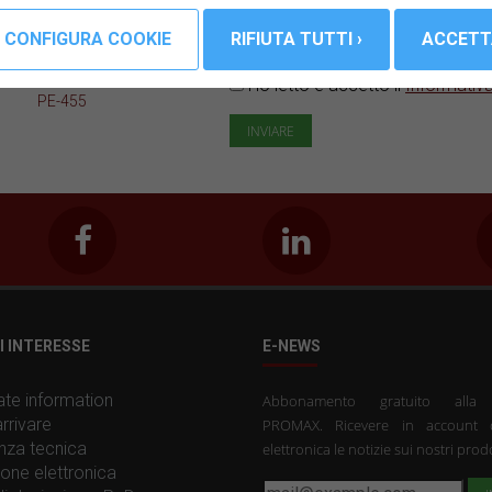
Ho letto e accetto il
Informativa
PE-455
I INTERESSE
E-NEWS
te information
Abbonamento gratuito all
rrivare
PROMAX. Ricevere in account 
nza tecnica
elettronica le notizie sui nostri prodo
one elettronica