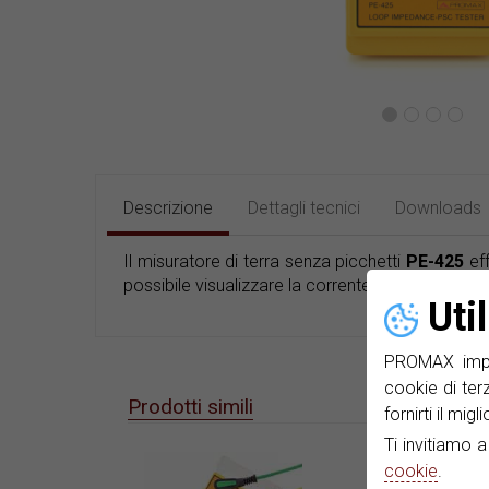
Descrizione
Dettagli tecnici
Downloads
Il misuratore di terra senza picchetti
PE-425
eff
possibile visualizzare la corrente di cortocircuito 
Uti
PROMAX impie
cookie di ter
Prodotti simili
fornirti il mig
Ti invitiamo 
cookie
.