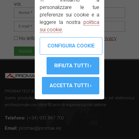
voi.
personalizzare le tue
preferenze sui cookie e a
leggere la nostra
politica
sui cookie
.
Ho letto e accetto il
Informativa sulla privacy
PROMAX TEST & MEASUREMENT, SLU ©
Siamo produttori di telecomunicazioni strumentazione ed elettronica
professionale con oltre 50 anni di esperienza nel settore.
Telefono:
(+34) 931 847 700
Email:
promax@promax.es