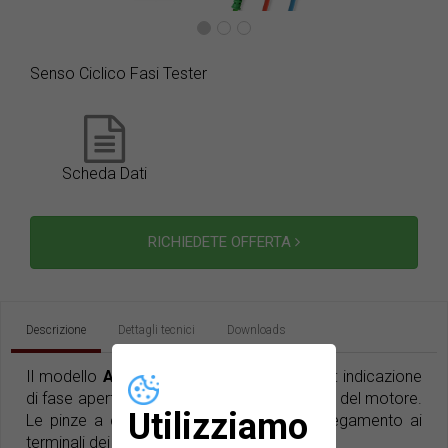
Senso Ciclico Fasi Tester
Scheda Dati
RICHIEDETE OFFERTA
Descrizione
Dettagli tecnici
Downloads
Il modello
AR-225
è un affidabile tre-in-uno: indicazione
di fase aperta, sequenza di fase e rotazione del motore.
Utilizziamo
Le pinze a coccodrillo ne facilitano il collegamento ai
terminali dei quadri elettrici.