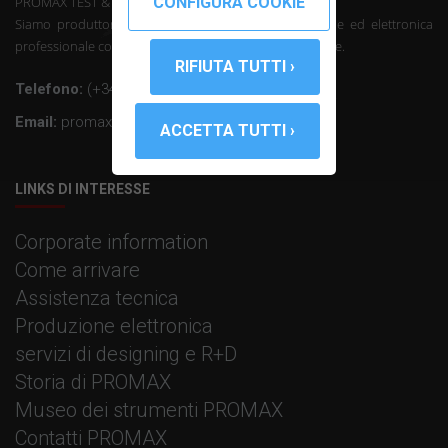
PROMAX TEST & MEASUREMENT, SLU ©
Siamo produttori di telecomunicazioni strumentazione ed elettronica
professionale con oltre 50 anni di esperienza nel settore.
Telefono:
(+34) 931 847 700
Email:
promax@promax.es
LINKS DI INTERESSE
Corporate information
Come arrivare
Assistenza tecnica
Produzione elettronica
servizi di designing e R+D
Storia di PROMAX
Museo dei strumenti PROMAX
Contatti PROMAX