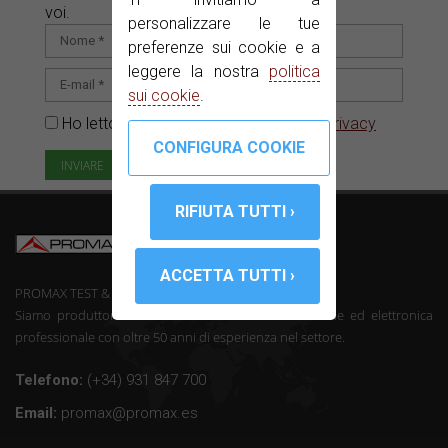
voi.
personalizzare le tue
preferenze sui cookie e a
leggere la nostra
politica
sui cookie
.
Ho letto e accetto il
Informativa sulla privacy
PROMAX TEST & MEASUREMENT, SLU ©
Siamo produttori di telecomunicazioni strumentazione ed elettronica
professionale con oltre 50 anni di esperienza nel settore.
Telefono:
(+34) 931 847 700
Email:
promax@promax.es