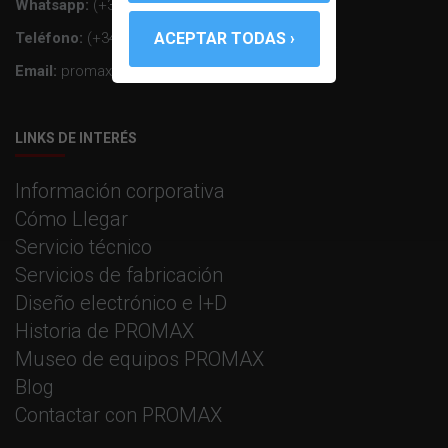
Whatsapp:
(+34) 607 26 65 32
Teléfono:
(+34) 931 847 700
Email:
promax@promax.es
LINKS DE INTERÉS
Información corporativa
Cómo Llegar
Servicio técnico
Servicios de fabricación
Diseño electrónico e I+D
Historia de PROMAX
Museo de equipos PROMAX
Blog
Contactar con PROMAX