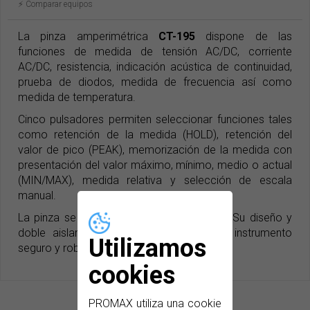
⚡️ Comparar equipos
La pinza amperimétrica
CT-195
dispone de las
funciones de medida de tensión AC/DC, corriente
AC/DC, resistencia, indicación acústica de continuidad,
prueba de diodos, medida de frecuencia así como
medida de temperatura.
Cinco pulsadores permiten seleccionar funciones tales
como retención de la medida (HOLD), retención del
valor de pico (PEAK), memorización de la medida con
presentación del valor máximo, mínimo, medio o actual
(MIN/MAX), medida relativa y selección de escala
manual.
La pinza se alimenta con una pila de 9 V. Su diseño y
doble aislamiento hacen del
CT-195
un instrumento
Utilizamos
seguro y robusto.
cookies
PROMAX utiliza una cookie