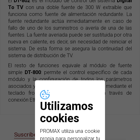
El
DT-802
es el módulo de control del sistema
Digital
To TV
con una doble fuente de 300 W extraíble que
funciona como fuente de alimentación redundante. La
fuente redundante actúa inmediatamente en caso de
fallo de uno de los suministros o avería de una de las
fuentes. La fuente averiada puede ser sustituida por otra
nueva en caliente, es decir, sin necesidad de reiniciar el
sistema. De esta forma se asegura la continuidad del
sistema de distribución de TV.
El resto de funciones equivale al módulo de fuente
simple
DT-800
: permite el control específico de cada
módulo y la configuración de todos los parámetros
asociados y puede trabajar en modo local mediante el
teclado frontal o por control remoto a través de
conexión Ethernet.
Utilizamos
cookies
PROMAX utiliza una cookie
Suscribete a nuestras e-News
propia para personalizar tu