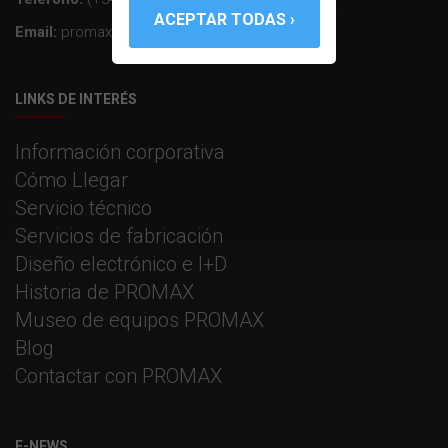
Email:
promax@promax.es
LINKS DE INTERÉS
Información corporativa
Cómo Llegar
Servicio técnico
Servicios de fabricación
Diseño electrónico e I+D
Historia de PROMAX
Museo de equipos PROMAX
Blog
Contactar con PROMAX
E-NEWS