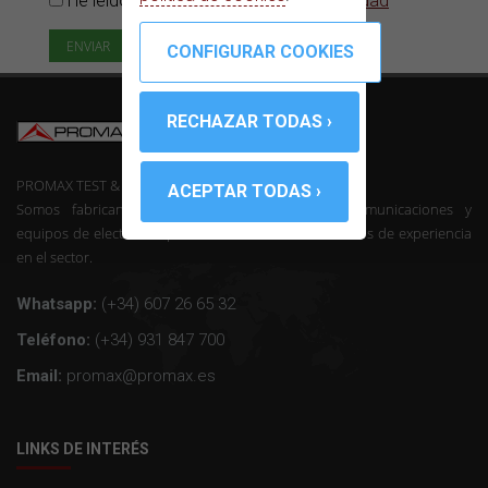
He leído y acepto la
Política de privacidad
PROMAX TEST & MEASUREMENT, SLU ©
Somos fabricantes de instrumentación de telecomunicaciones y
equipos de electrónica profesional con mas de 50 años de experiencia
en el sector.
Whatsapp:
(+34) 607 26 65 32
Teléfono:
(+34) 931 847 700
Email:
promax@promax.es
LINKS DE INTERÉS