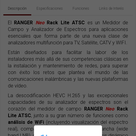
Descripción
Especificaciones
Funciones
Links de Interés
El
RANGER
Neo
Rack Lite ATSC
es un Medidor de
Campo y Analizador de Espectros para aplicaciones
esenciales que forma parte de una nueva clase de
analizadores multifunción para TV, Satélite, CATV y WIFI.
Están diseñados para facilitar la labor de los
instaladores más allá de sus competencias clásicas en
la instalación y mantenimiento de redes, para superar
con éxito los retos que plantea el mundo de las
comunicaciones inalámbricas y las nuevas plataformas
de vídeo.
La descodificación HEVC H.265 y las excepcionales
capacidades de su analizador de espectros son el
corazón del medidor de campo
RANGER
Neo
Rack
Lite ATSC
, junto a su gran número de funciones como
análisis de WiFi
(incluyendo visualización del espectro
real), compatibilidad con LNB de banda ancha (wide
band LNB), diagrama de constelación, análisis dinámico