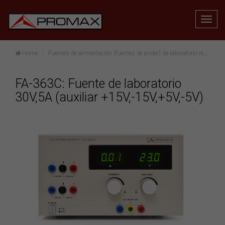
Home
Fuentes de alimentación (fuentes de poder) de laboratorio regulables
FA-363C: Fuente de laboratorio
30V,5A (auxiliar +15V,-15V,+5V,-5V)