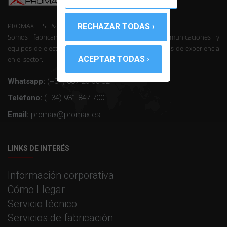
PROMAX TEST & MEASUREMENT, SLU ©
Somos fabricantes de instrumentación de telecomunicaciones y
equipos de electrónica profesional con mas de 50 años de experiencia
en el sector.
Whatsapp:
(+34) 607 26 65 32
Teléfono:
(+34) 931 847 700
Email:
promax@promax.es
LINKS DE INTERÉS
Información corporativa
Cómo Llegar
Servicio técnico
Servicios de fabricación