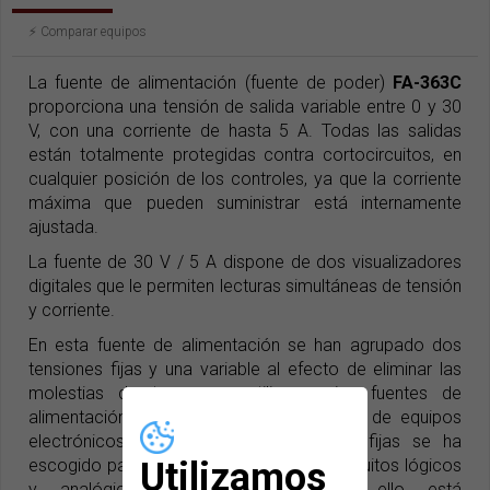
⚡️ Comparar equipos
La fuente de alimentación (fuente de poder)
FA-363C
proporciona una tensión de salida variable entre 0 y 30
V, con una corriente de hasta 5 A. Todas las salidas
están totalmente protegidas contra cortocircuitos, en
cualquier posición de los controles, ya que la corriente
máxima que pueden suministrar está internamente
ajustada.
La fuente de 30 V / 5 A dispone de dos visualizadores
digitales que le permiten lecturas simultáneas de tensión
y corriente.
En esta fuente de alimentación se han agrupado dos
tensiones fijas y una variable al efecto de eliminar las
molestias de tener que utilizar varias fuentes de
alimentación para el diseño o reparación de equipos
electrónicos. El valor de las tensiones fijas se ha
Utilizamos
escogido para que permitan alimentar circuitos lógicos
y analógicos simultáneamente. Por ello está