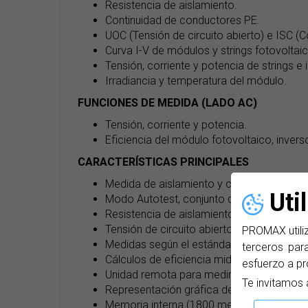
Resistencia de aislamiento.
Continuidad de conductores PE.
UOC (Tensión de circuito abierto) e ISC (Co
Curva I-V de módulos y strings fotovoltai
Tensión, corriente y potencia de strings e 
Irradiancia y temperatura del módulo.
FUNCIONES DE MEDIDA (LADO AC)
Tensión, corriente y potencia.
Eficiencia del módulo fotovoltaico, invers
CARACTERÍSTICAS PRINCIPALES
Medida de aislamiento y curva I-V sin equ
Uti
Modo Autotest, conjunto de pruebas seg
Resistencia de aislamiento entre positivo-t
Tensión de circuito abierto y tensión de co
PROMAX utiliz
Medidas según el estándar STC.
terceros para
Cálculos de eficiencia midiendo simultá
esfuerzo a pr
Unidad remota para medir la irradiación s
Te invitamos 
Representación gráfica de la curva I-V.
Memoria interna (1800 medidas y 500 res