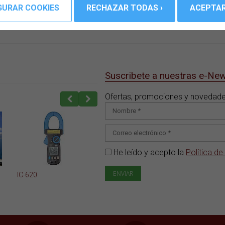
s Android.
imprimir las medidas.
Suscribete a nuestras e-Ne
Ofertas, promociones y novedades
He leído y acepto la
Política de
IC-620
IC-600