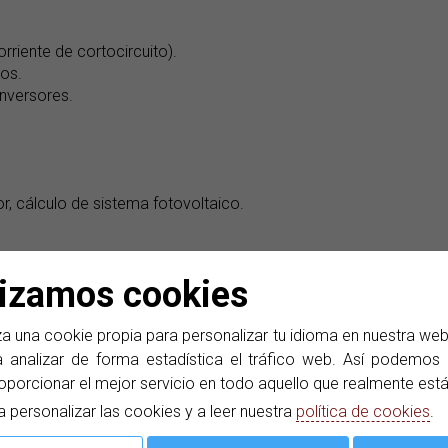
rriente de cortocircuito).
cos.
inversores.
or, cálculo de sistema fotovoltaico.
ipos adicionales.
lizamos cookies
ún EN 62446.
ierra y negativo-tierra.
rtocircuito.
a una cookie propia para personalizar tu idioma en nuestra we
 analizar de forma estadística el tráfico web. Así podemos d
neamente parámetros AC y DC.
oporcionar el mejor servicio en todo aquello que realmente est
olar y temperatura en el módulo fotovoltaico (opcional).
a personalizar las cookies y a leer nuestra
política de cookies
.
ultados gráficos con marca de tiempo).