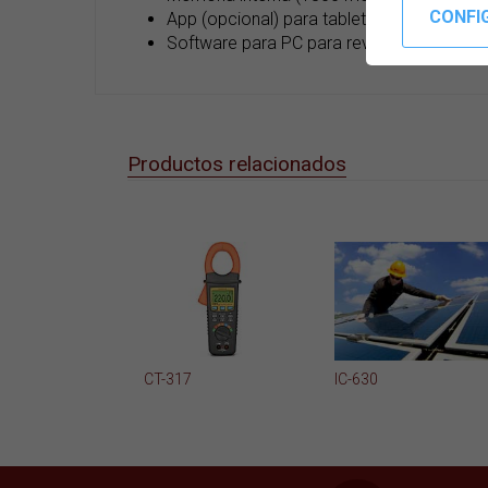
App (opcional) para tablets y smartphone
Software para PC para revisar, analizar e 
Productos relacionados
CT-317
IC-630