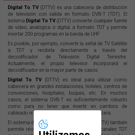
Digital To TV
(DTTV) es una cabecera de distribución
de televisión con salida en formato DVB-T (TDT). El
sistema
Digital To TV
(DTTV) convierte cualquier fuente
de vídeo, analógica o digital, a formato TDT y permite
insertar 200 programas en la banda de UHF.
Es posible, por ejemplo, convertir la señal de TV Satélite
a TDT y recibirla directamente a través del
decodificador de Televisión Digital Terrestre.
Actualmente, el propio televisor incorporará el
decodificador en la mayor parte de casos.
Digital To TV
(DTTV) es ideal para utilizar como
cabecera en grandes instalaciones, hoteles, centros de
convenciones, hospitales, buques, etc. En muchos
casos, el sistema DVB-T es suficientemente robusto
como para no tener que invertir en cambios de
cableado ni conexiones; tan sólo en la cabecera.
El sistema de distribución
Digital To TV
(DTTV) también
permite reordenar el espectro, añadir los canales TDT