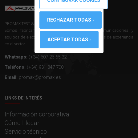
PROMAX TEST & MEASUREMENT, SLU ©
Somos fabricantes de instrumentación de telecomunicaciones y
equipos de electrónica profesional con mas de 50 años de experiencia
en el sector.
Whatsapp:
(+34) 607 26 65 32
Teléfono:
(+34) 931 847 700
Email:
promax@promax.es
LINKS DE INTERÉS
Información corporativa
Cómo Llegar
Servicio técnico