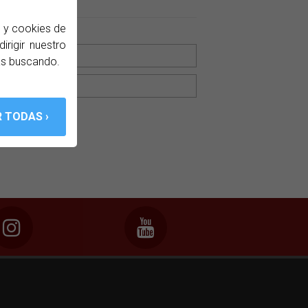
ws
b y cookies de
 sólo para ti.
irigir nuestro
ás buscando.
 privacidad