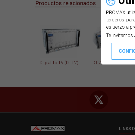
Uti
Productos relacionados
PROMAX utiliz
terceros para
esfuerzo a pr
Te invitamos 
Digital To TV (DTTV)
DT-700
LINKS D