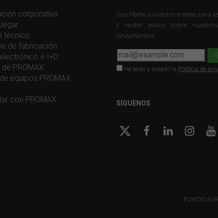
ción corporativa
Suscríbete a nuestro e-news para es
legar
y recibir avisos sobre nuestro
o técnico
lanzamientos
os de fabricación
electrónico e I+D
ia de PROMAX
He leído y acepto la
Política de pr
de equipos PROMAX
tar con PROMAX
SÍGUENOS
FONDO EUR