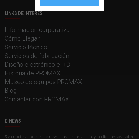
LINKS DE INTERÉS
Información corporativa
Cómo Llegar
Servicio técnico
Servicios de fabricación
Diseño electrónico e I+D
Historia de PROMAX
Museo de equipos PROMAX
Blog
Contactar con PROMAX
E-NEWS
Suscríbete a nuestro e-news para estar al día y recibir avisos sobre