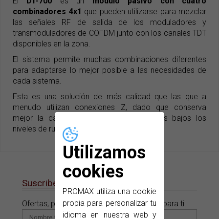
El
DT-700
es un
módulo pasivo con cuatro
combinadores 4x1
que pueden utilizarse para mezclar
las señales RF de salida de los moduladores y
transmoduladores de COFDM junto con los canales TDT
disponibles en la zona.
El sistema permite muchas combinaciones diferentes
para adaptarse lo mejor posible a las necesidades de
cada sistema.
Esta es una solución de más calidad que las que a
menudo utilizan conexiones Z, dado que conserva
mejor la calidad original y mantiene más bajos los
niveles de ruido.
Utilizamos
cookies
Suscribete a nuestras e-News
PROMAX utiliza una cookie
propia para personalizar tu
Ofertas, promociones y novedades sólo para ti.
idioma en nuestra web y