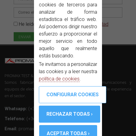
cookies de terceros para
analizar de forma
estadística el tráfico web.
He leído y acepto la
Política de privacidad
Así podemos dirigir nuestro
esfuerzo a proporcionar el
mejor servicio en todo
aquello que realmente
estás buscando.
Te invitamos a personalizar
las cookies y a leer nuestra
PROMAX TEST & MEASUREMENT, SLU ©
política de cookies
.
Somos fabricantes de instrumentación de telecomunicaciones y
equipos de electrónica profesional con mas de 50 años de experiencia
en el sector.
Whatsapp:
(+34) 607 26 65 32
Teléfono:
(+34) 931 847 700
Email:
promax@promax.es