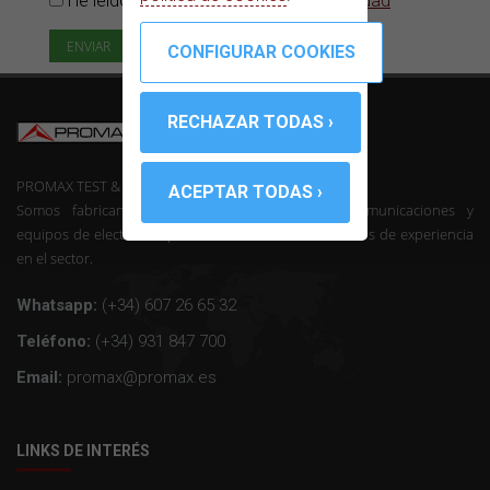
He leído y acepto la
Política de privacidad
PROMAX TEST & MEASUREMENT, SLU ©
Somos fabricantes de instrumentación de telecomunicaciones y
equipos de electrónica profesional con mas de 50 años de experiencia
en el sector.
Whatsapp:
(+34) 607 26 65 32
Teléfono:
(+34) 931 847 700
Email:
promax@promax.es
LINKS DE INTERÉS