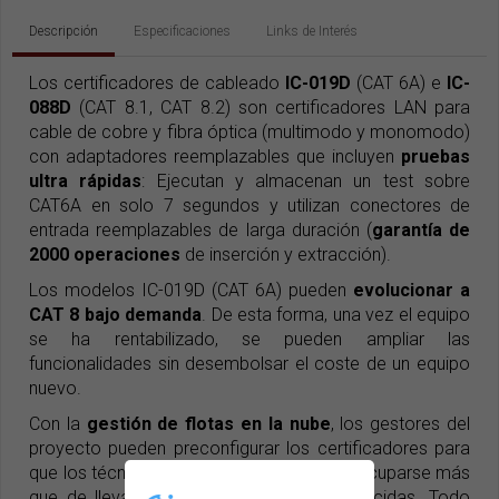
Descripción
Especificaciones
Links de Interés
Los certificadores de cableado
IC-019D
(CAT 6A) e
IC-
088D
(CAT 8.1, CAT 8.2) son certificadores LAN para
cable de cobre y fibra óptica (multimodo y monomodo)
con adaptadores reemplazables que incluyen
pruebas
ultra rápidas
: Ejecutan y almacenan un test sobre
CAT6A en solo 7 segundos y utilizan conectores de
entrada reemplazables de larga duración (
garantía de
2000 operaciones
de inserción y extracción).
Los modelos IC-019D (CAT 6A) pueden
evolucionar a
CAT 8 bajo demanda
. De esta forma, una vez el equipo
se ha rentabilizado, se pueden ampliar las
funcionalidades sin desembolsar el coste de un equipo
nuevo.
Con la
gestión de flotas en la nube
, los gestores del
proyecto pueden preconfigurar los certificadores para
que los técnicos de campo no deban preocuparse más
que de llevar a cabo las pruebas establecidas. Todo