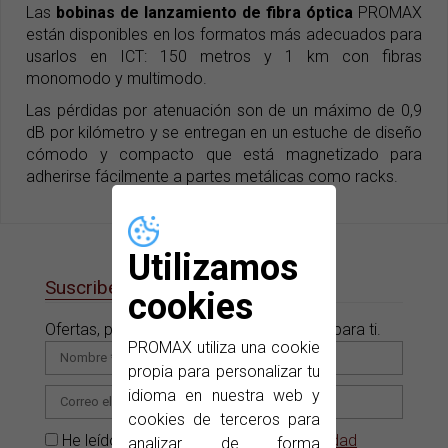
Las
bobinas de lanzamiento de fibra óptica
PROMAX
están disponibles en los formatos más adecuados para
usarlos en ICT: 150 metros y 1 km con fibras
monomodo y multimodo.
Las pérdidas por atenuación son de un máximo de 0,9
dB por kilómetro y se entregan en un estuche de diseño
cómodo y compacto que está magnetizado para
adherirse fácilmente a partes metálicas como racks.
Utilizamos
Suscribete a nuestras e-News
cookies
Ofertas, promociones y novedades sólo para ti.
PROMAX utiliza una cookie
propia para personalizar tu
idioma en nuestra web y
cookies de terceros para
He leído y acepto la
Política de privacidad
analizar de forma