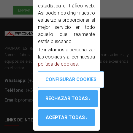
estadística el tráfico web.
Así podemos dirigir nuestro
esfuerzo a proporcionar el
mejor servicio en todo
aquello que realmente
estás buscando.
PROMAX TEST & MEASUREMENT, SLU ©
Te invitamos a personalizar
Somos fabricantes de instrumentación de telecomunicaciones y
las cookies y a leer nuestra
equipos de electrónica profesional con mas de 50 años de experiencia
política de cookies
.
en el sector.
Whatsapp:
(+34) 607 26 65 32
Teléfono:
(+34) 931 847 700
Email:
promax@promax.es
LINKS DE INTERÉS