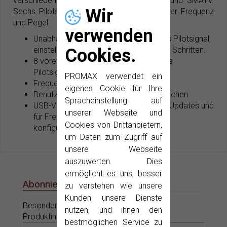
verschiedene Anwendungsbereiche: CATV und SMATV.
Wir
Sechs Pilotsignale mit individuell einstellbarer Frequenz
und Pegel.
verwenden
Unabhängiger Ausgangspegel für jedes Pilotsignal,
Cookies.
einstellbar von 80 bis 110 dBµV in 1 dB Schritten.
8 voreingestellte Speicher für die sechs
Pilotsignale.
PROMAX verwendet ein
Frequenzauflösung: 25 kHz.
eigenes Cookie für Ihre
Benutzerführung in verschiedenen Sprachen.
Spracheinstellung auf
USB-Verbindung zum PC für Firmware-Updates und
unserer Webseite und
für Frequenz- und Pegel-
Cookies von Drittanbietern,
konfiguration.
um Daten zum Zugriff auf
unsere Webseite
auszuwerten. Dies
ermöglicht es uns, besser
Abonnieren Sie unsere E-News
zu verstehen wie unsere
Kunden unsere Dienste
Besondere Angebote, Aktionen und neue
nutzen, und ihnen den
Produktinformationen nur für Sie.
bestmöglichen Service zu