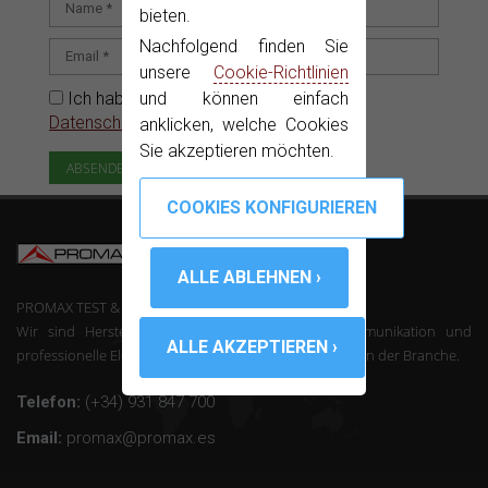
bieten.
Nachfolgend finden Sie
unsere
Cookie-Richtlinien
und können einfach
Ich habe gelesen und akzeptiere die
Datenschutzerklärung
anklicken, welche Cookies
Sie akzeptieren möchten.
PROMAX TEST & MEASUREMENT, SLU ©
Wir sind Hersteller von Mess-Geräte der Telekommunikation und
professionelle Elektronik mit über 50 Jahren Erfahrung in der Branche.
Telefon:
(+34) 931 847 700
Email:
promax@promax.es