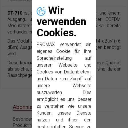
Wir
DT-710
ist ein Sammelfeld mit 8 Eingängen und einem
verwenden
Ausgang, um die HF-Ausgangssignale der COFDM
Modulatoren und Transmodulatoren den lokal bereits
Cookies.
vorhandenen DVB-T Kanälen hinzuzufügen.
Das Modul verfügt über einen verstärkten 114 dBµV (+6
PROMAX verwendet ein
dBm) Ausgang, der häufig bei SMATV-Anlagen benötigt
eigenes Cookie für Ihre
wird.
Spracheinstellung auf
Diese koaxiale Verkabelung erreicht eine höhere Qualität
unserer Webseite und
als solche, die mit Steckmodulen aufgebaut sind, da der
Cookies von Drittanbietern,
Rauschpegel niedriger bleibt.
um Daten zum Zugriff auf
unsere Webseite
auszuwerten. Dies
ermöglicht es uns, besser
zu verstehen wie unsere
Abonnieren Sie unsere E-News
Kunden unsere Dienste
Besondere Angebote, Aktionen und neue
nutzen, und ihnen den
Produktinformationen nur für Sie.
bestmöglichen Service zu