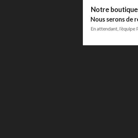
Notre boutique
Entrenador básico de
comunicaciones y RF
Nous serons de r
Generadores de señal
En attendant, l’équipe
Outlet PROMAX
F
Affic