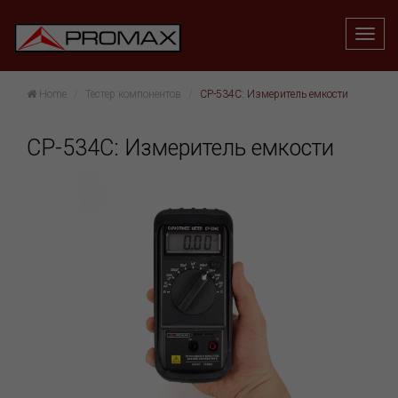
Home
Тестер компонентов
CP-534C: Измеритель емкости
CP-534C: Измеритель емкости