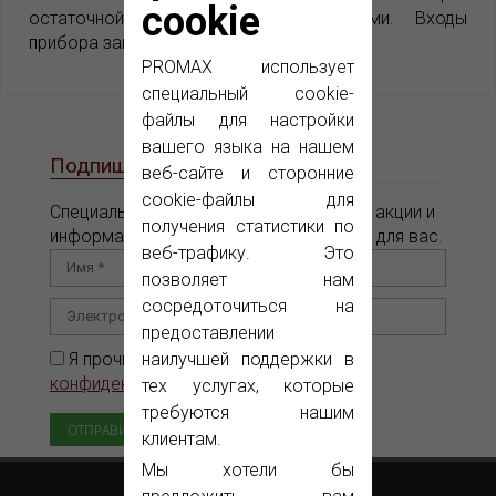
cookie
остаточной емкости между кабелями. Входы
прибора защищены предохранителем.
PROMAX использует
специальный cookie-
файлы для настройки
вашего языка на нашем
Подпишитесь на наш e-News
веб-сайте и сторонние
cookie-файлы для
Специальные предложения, рекламные акции и
получения статистики по
информация о новых продуктах только для вас.
веб-трафику. Это
позволяет нам
сосредоточиться на
предоставлении
Я прочитал и принимаю
наилучшей поддержки в
Политику
конфиденциальности
тех услугах, которые
требуются нашим
клиентам.
Мы хотели бы