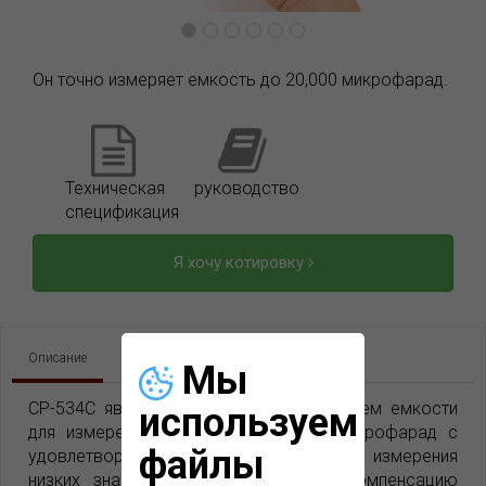
Он точно измеряет емкость до 20,000 микрофарад.
Техническая
руководство
спецификация
Я хочу котировку
Описание
Спецификация
Загрузки
Мы
CP-534C является цифровым измерителем емкости
используем
для измерения емкости до 20,000 микрофарад с
файлы
удовлетворительной точностью. Для измерения
низких значений, прибор позволяет компенсацию