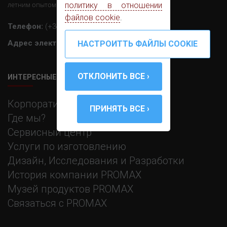
летним опытом работы в этом секторе.
политику в отношении
файлов cookie
.
Телефон:
(+34) 931 847 700
Адрес электронной почты :
promax@promax.es
ИНТЕРЕСНЫЕ ССЫЛКИ
Корпоративная информация
Где мы?
Сервисный центр
Услуги по изготовлению
Дизайн, Исследования и Разработки
История компании PROMAX
Музей продуктов PROMAX
Связаться с PROMAX