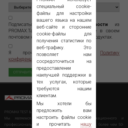
специальный cookie-
файлы для настройки
вашего языка на нашем
Подписаться бесплатно на
Э-Новости
из
веб-сайте и сторонние
PROMAX.Таким образом, вы получаете в своем
cookie-файлы для
почтовом ящике все новости о наших продуктах.
получения статистики по
веб-трафику. Это
Я прочитал и принимаю
Политику
позволяет нам
конфиденциальности
сосредоточиться на
предоставлении
наилучшей поддержки в
тех услугах, которые
требуются нашим
клиентам.
Мы хотели бы
предложить вам
PROMAX TEST & MEASUREMENT, SLU ©
настроить файлы cookie
Мы являемся производителями телекоммуникационного и
и прочитать
нашу
профессионального электронного оборудования с более чем 50-