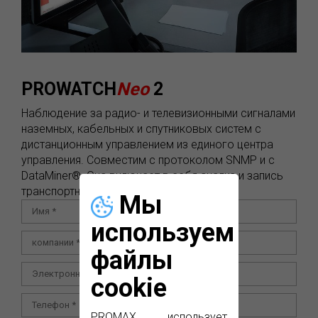
PROWATCH
Neo
2
Наблюдение за радио- и телевизионными сигналами
наземных, кабельных и спутниковых систем с
дистанционным управлением из единого центра
управления. Совместим с протоколом SNMP и с
DataMiner®. Она включает в себя анализ и запись
транспортного потока.
Мы
используем
файлы
cookie
PROMAX использует