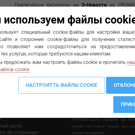
Подписаться бесплатно на
Э-Новости
из PROMAX
почтовом ящике все новости о наших продуктах.
 используем файлы cooki
Я прочитал и принимаю
Политику конфиденциально
ользует специальный cookie-файлы для настройки ваше
сайте и сторонние cookie-файлы для получения статист
то позволяет нам сосредоточиться на предоставлени
 тех услугах, которые требуются нашим клиентам.
ы предложить вам настроить файлы cookie и прочитать
наш
айлов cookie
.
ЕСНЫЕ ССЫЛКИ
Э-НОВОСТИ
ативная информация
Подписаться бесплатно на
Э-Но
?
PROMAX.Таким образом, вы пол
ный центр
своем почтовом ящике все но
 по изготовлению
наших продуктах.