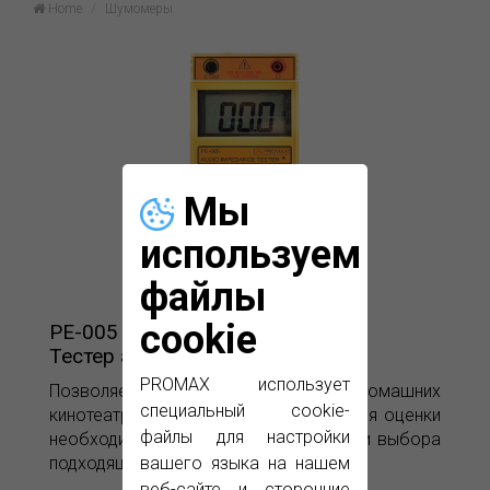
Home
Шумомеры
Мы
используем
файлы
cookie
PE-005
Тестер аудио-сопротивления
PROMAX использует
Позволяет тестирование домашних
специальный cookie-
кинотеатров и акустических систем для оценки
файлы для настройки
необходимой мощности в установке и выбора
вашего языка на нашем
подходящего усилителя.
веб-сайте и сторонние