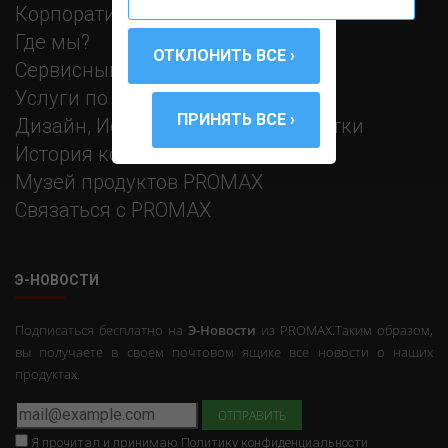
Корпоративная информация
Где мы?
Сервисный центр
Услуги по изготовлению
Дизайн, Исследования и Разработки
История компании PROMAX
Музей продуктов PROMAX
Связаться с PROMAX
Э-НОВОСТИ
Подписаться бесплатно на
Э-Новости
из PROMAX.Таким образом,
вы получаете в своем почтовом ящике все новости о наших
продуктах.
Я прочитал и принимаю
Политику конфиденциальности