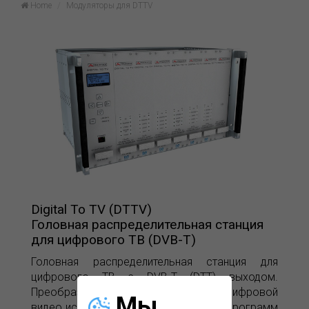
Home
Модуляторы для DTTV
Digital To TV (DTTV)
Головная распределительная станция
для цифрового ТВ (DVB-T)
Головная распределительная станция для
цифрового ТВ с DVB-T (DTT) выходом.
Преобразует любой аналоговый или цифровой
Мы
видео источник в DVB-T с более 200 программ