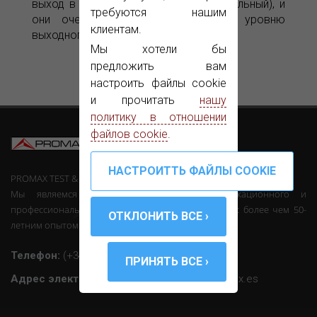
выход в диапазоне UHF (VHF опциональный), и
требуются нашим
они очень гибкие по частоте и уровню
клиентам.
выходного сигнала.
Мы хотели бы
предложить вам
настроить файлы cookie
и прочитать
нашу
политику в отношении
файлов cookie
.
PROMAX TEST & MEASUREMENT, SLU ©
Мы являемся производителями телекоммуникационного и
профессионального электронного оборудования с более чем 50-
летним опытом работы в этом секторе.
Телефон:
(+34) 931 847 700
Адрес электронной почты :
promax@promax.es