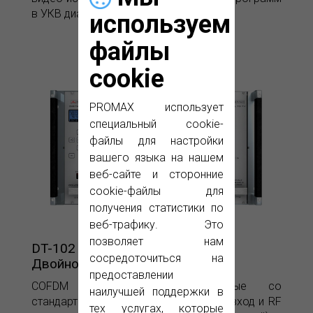
в УКВ диапазоне.
используем
файлы
cookie
PROMAX использует
специальный cookie-
файлы для настройки
вашего языка на нашем
веб-сайте и сторонние
cookie-файлы для
получения статистики по
веб-трафику. Это
позволяет нам
DT-102
сосредоточиться на
Двойной DVB-T Модулятор
предоставлении
COFDM модуляторы совместимые со
наилучшей поддержки в
стандартом DVB-T. Они имеют ASI-TS вход и RF
тех услугах, которые