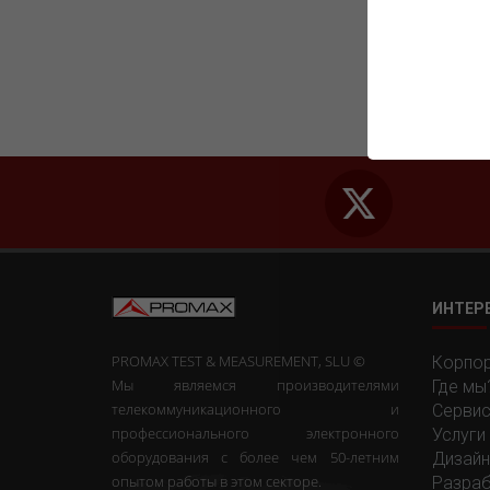
ИНТЕР
PROMAX TEST & MEASUREMENT, SLU ©
Корпор
Мы являемся производителями
Где мы
телекоммуникационного и
Сервис
профессионального электронного
Услуги
оборудования с более чем 50-летним
Дизайн
опытом работы в этом секторе.
Разраб