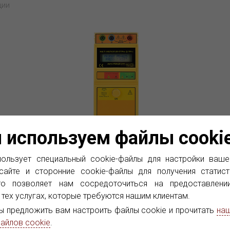
ции
 используем файлы cooki
PE-425
PE
ользует специальный cookie-файлы для настройки ваше
Электрический
Из
сайте и сторонние cookie-файлы для получения статист
многофункциональный сетевой
то позволяет нам сосредоточиться на предоставлени
Пр
анализатор (LOOP, PSC и Земной
яет
пр
 тех услугах, которые требуются нашим клиентам.
тестер)
без
вы
ы предложить вам настроить файлы cookie и прочитать
наш
и.
Прибор PE-425 является электрическим
соп
айлов cookie
.
многофункциональным сетевым