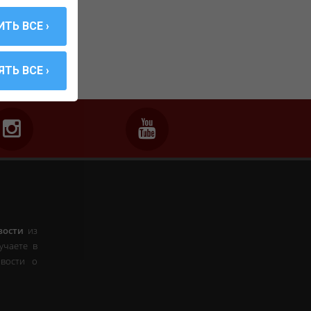
вости
из
учаете в
вости о