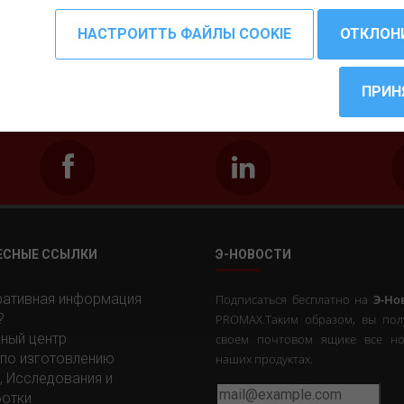
анализатором для диапазонов от 0,3 до 2000
Ом.
ЕСНЫЕ ССЫЛКИ
Э-НОВОСТИ
ативная информация
Подписаться бесплатно на
Э-Но
?
PROMAX.Таким образом, вы пол
ный центр
своем почтовом ящике все но
 по изготовлению
наших продуктах.
, Исследования и
отки