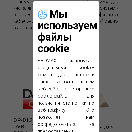
полным набором функций, необходимых для
инсталляции и обслуживания приемных систем и
Мы
распределительных сетей эфирного,
кабельного и MMDS телевидения, FM-радио,
используем
включая обратный канал.
файлы
cookie
PROMAX использует
специальный cookie-
файлы для настройки
вашего языка на нашем
веб-сайте и сторонние
cookie-файлы для
получения статистики по
веб-трафику. Это
позволяет нам
OP-012-O
сосредоточиться на
DVB-T (COFDM) сигнал измерения для
предоставлении