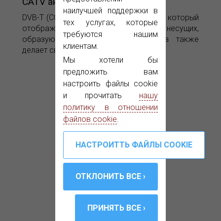
CATV анализатора PROMAX-12
наилучшей поддержки в
DVB-T (COFDM) опция, для PROMAX-12, который
тех услугах, которые
отображает созвездие для тех несущих,
требуются нашим
образующих COFDM мультиплекс, а также
клиентам.
делает связанные измерения.
Мы хотели бы
предложить вам
настроить файлы cookie
и прочитать
нашу
политику в отношении
файлов cookie
.