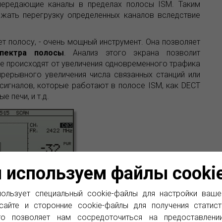
передающие каналы в пределах полосы ISM. Таким
жать перегрузку определенных каналов вследствие
ет полосу, - очень мощный инструмент. Она позволяет
пектра полосы
. Анализ этого экрана позволит
е происходят от увеличения одновременного трафика
прерывного увеличения числа связанных станций или
игналов, которые работают в полосе ISM, как DECT
 печи, и т.д.
 используем файлы cooki
ользует специальный cookie-файлы для настройки ваше
рование полосы
сайте и сторонние cookie-файлы для получения статист
то позволяет нам сосредоточиться на предоставлени