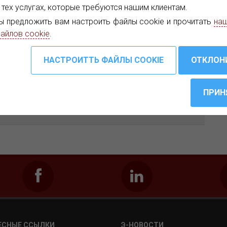
Поделиться через :
 тех услугах, которые требуются нашим клиентам.
ы предложить вам настроить файлы cookie и прочитать
наш
айлов cookie
.
елем испытательных и измерительных систем,
распределения телевизионного сигнала. Наша линия
боры для кабельного, спутникового и эфирного
тических сетей, и FTTH GPON анализаторов. DVB-T
атели (ASI, DVB-T) являются одними из последних
ЕСНЫЕ ССЫЛКИ
Э-НОВОСТИ