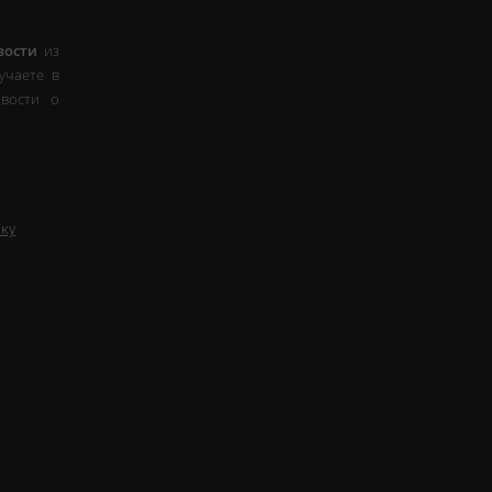
вости
из
учаете в
вости о
ку