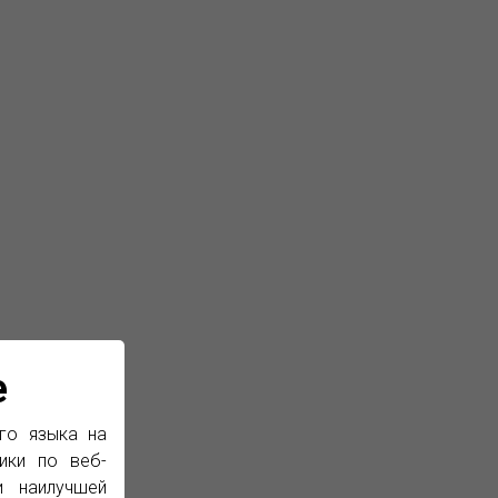
e
го языка на
ики по веб-
и наилучшей