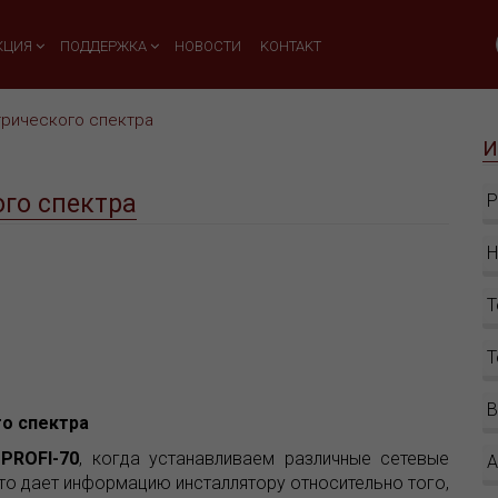
КЦИЯ
ПОДДЕРЖКА
НОВОСТИ
KOHTAKT
трического спектра
И
го спектра
P
Н
Т
Т
В
го спектра
PROFI-70
, когда устанавливаем различные сетевые
А
Это дает информацию инсталлятору относительно того,