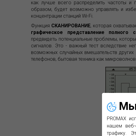
как лучше всего распределить частоты и 
образом, будет возможно управлять и избе
концентрации станций Wi-Fi.
Функция
СКАНИРОВАНИЕ
, которая охватыва
графическое представление полного с
предвидеть потенциальные проблемы, которы
сигналов. Это - важный тест вследствие не
возможных случайных вмешательств других с
телефонов, бытовая техника как микроволновые
Мы
PROMAX исп
Скани
нашем веб-
трафику. Э