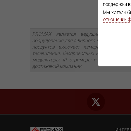
поддержки в
Мы хотели б
отношении ф
PROMAX является ведущим производит
оборудования для эфирного вещания и для 
продуктов включает измерительные при
телевидения, беспроводных и волоконно-оп
модуляторы, IP стримеры и IP преобразов
достижений компании.
ИНТЕР