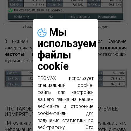
Измерения девиации поднесущих FM-радио
Мы
используем
В нижней части экрана отображаются базовые
измерения уровня сигнала / несущей
и отклонения
файлы
частоты всех пилот-сигналов
, составляющих
мультиплексирование FM (MPX).
cookie
PROMAX использует
специальный cookie-
файлы для настройки
вашего языка на нашем
веб-сайте и сторонние
ЧТО ТАКОЕ ДЕВИАЦИЯ ЧАСТОТЫ И ЗАЧЕМ ЕЕ
cookie-файлы для
ИЗМЕРЯТЬ?
получения статистики по
FM означает частотная модуляция. Это означает, что
веб-трафику. Это
информация кодируется с изменением частоты сигнала: