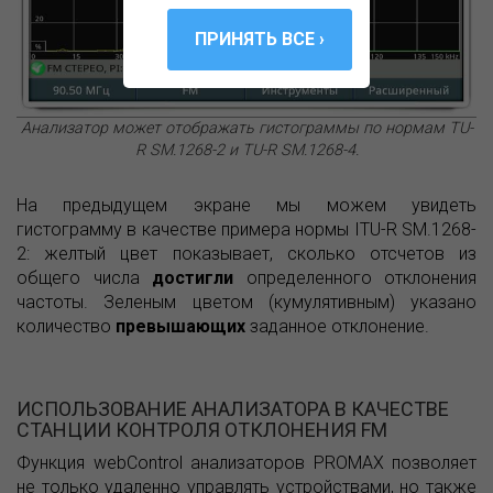
Анализатор может отображать гистограммы по нормам TU-
R SM.1268-2 и TU-R SM.1268-4.
На предыдущем экране мы можем увидеть
гистограмму в качестве примера нормы ITU-R SM.1268-
2: желтый цвет показывает, сколько отсчетов из
общего числа
достигли
определенного отклонения
частоты. Зеленым цветом (кумулятивным) указано
количество
превышающих
заданное отклонение.
ИСПОЛЬЗОВАНИЕ АНАЛИЗАТОРА В КАЧЕСТВЕ
СТАНЦИИ КОНТРОЛЯ ОТКЛОНЕНИЯ FM
Функция webControl анализаторов PROMAX позволяет
не только удаленно управлять устройствами, но также