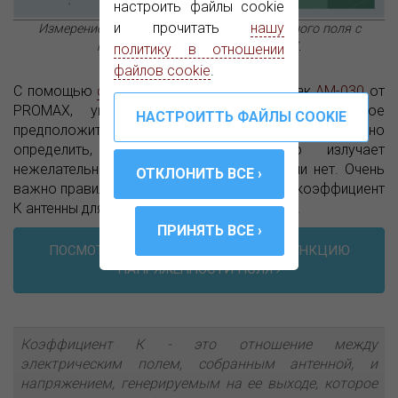
настроить файлы cookie
и прочитать
нашу
Измерение напряженности электромагнитного поля с
помощью анализаторов PROMAX.
политику в отношении
файлов cookie
.
С помощью
специальной антенны
, такой как
AM-030
от
PROMAX, указывающей на устройство, которое
предположительно вызывает помехи, можно
определить, действительно ли оно излучает
нежелательное электромагнитное поле или нет. Очень
важно правильно настроить в измерителе коэффициент
К антенны для получения точных измерений.
ПОСМОТРИТЕ, КАК ИСПОЛЬЗОВАТЬ ФУНКЦИЮ
НАПРЯЖЕННОСТИ ПОЛЯ
Коэффициент К - это отношение между
электрическим полем, собранным антенной, и
напряжением, генерируемым на ее выходе, которое