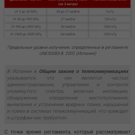
(на 3 метра)
От 5 до 30 МГц
34 до 27 мкВ/м
9 кГц
От 30 до 950 МГц
27 мкВ/м
120 кГц
От 950 до 2500 МГц
50 мкВ/м
1000 кГц
От 2500 до 3000 МГц
64 мкВ/м
1000 кГц
Предельные уровни излучения, определенные в регламенте
UNE50083-8: 2002 (Испания)
В Испании в
Общем законе о телекоммуникациях
указывается, что «он является частью
администрирования, управления и контроля
упомянутого спектра, включая инспекцию,
обнаружение, определение местоположения,
выявление и устранение вредных помех, нарушений
и помех в системах телекоммуникаций, что приводит
к штрафам как требуется».
С точки зрения регламента, который рассматривает