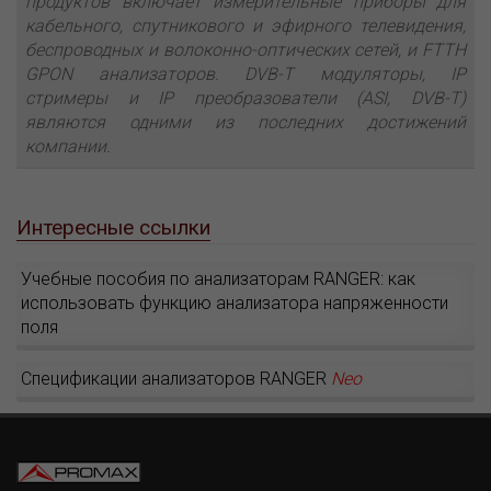
продуктов включает измерительные приборы для
кабельного, спутникового и эфирного телевидения,
беспроводных и волоконно-оптических сетей, и FTTH
GPON анализаторов. DVB-T модуляторы, IP
стримеры и IP преобразователи (ASI, DVB-T)
являются одними из последних достижений
компании.
Интересные ссылки
Учебные пособия по анализаторам RANGER: как
использовать функцию анализатора напряженности
поля
Спецификации анализаторов RANGER
Neo