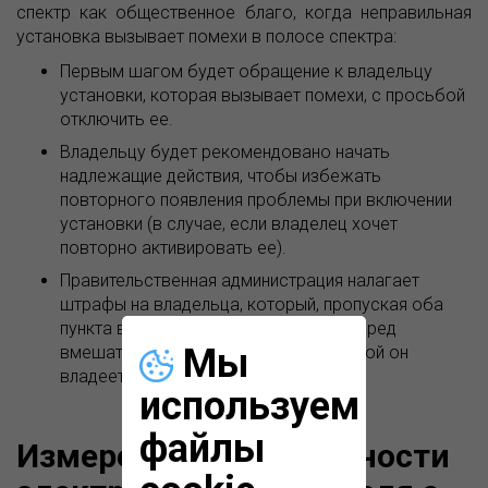
спектр как общественное благо, когда неправильная
установка вызывает помехи в полосе спектра:
Первым шагом будет обращение к владельцу
установки, которая вызывает помехи, с просьбой
отключить ее.
Владельцу будет рекомендовано начать
надлежащие действия, чтобы избежать
повторного появления проблемы при включении
установки (в случае, если владелец хочет
повторно активировать ее).
Правительственная администрация налагает
штрафы на владельца, который, пропуская оба
пункта выше, продолжает причинять вред
Мы
вмешательствами в установку, которой он
владеет.
используем
файлы
Измерение напряженности