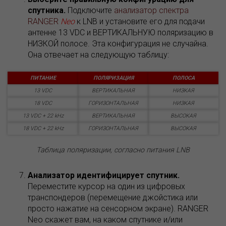
спутника.
Подключите
анализатор спектра
RANGER
Neo
к LNB и установите его для подачи
антенне 13 VDC и ВЕРТИКАЛЬНУЮ поляризацию в
НИЗКОЙ полосе. Эта конфигурация не случайна.
Она отвечает на следующую таблицу:
ПИТАНИЕ
ПОЛЯРИЗАЦИЯ
ПОЛОСА
13 VDC
ВЕРТИКАЛЬНАЯ
НИЗКАЯ
18 VDC
ГОРИЗОНТАЛЬНАЯ
НИЗКАЯ
13 VDC + 22 kHz
ВЕРТИКАЛЬНАЯ
ВЫСОКАЯ
18 VDC + 22 kHz
ГОРИЗОНТАЛЬНАЯ
ВЫСОКАЯ
Таблица поляризации, согласно питания LNB
Анализатор идентифицирует спутник.
Переместите курсор на один из цифровых
транспондеров (перемещение джойстика или
просто нажатие на сенсорном экране). RANGER
Neo скажет вам, на каком спутнике и/или