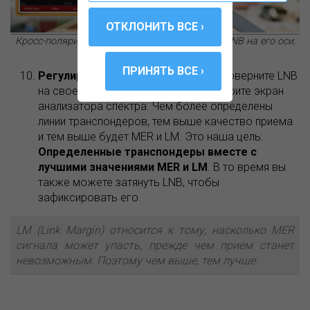
Кросс-поляризация регулируется поворотом LNB на его оси.
Регулировка MER и поляризация.
Поверните LNB
на своей оси и внимательно просмотрите экран
анализатора спектра. Чем более определены
линии транспондеров, тем выше качество приема
и тем выше будет MER и LM. Это наша цель:
Определенные транспондеры вместе с
лучшими значениями MER и LM
. В то время вы
также можете затянуть LNB, чтобы
зафиксировать его.
LM (Link Margin) относится к тому, насколько MER
сигнала может упасть, прежде чем прием станет
невозможным. Поэтому чем выше, тем лучше.