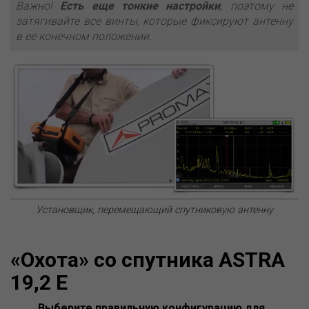
Важно!
Есть еще тонкие настройки
, поэтому не
затягивайте все винты, которые фиксируют антенну
в ее конечном положении.
Установщик, перемещающий спутниковую антенну
«Охота» со спутника ASTRA
19,2 E
Выберите правильную конфигурацию для