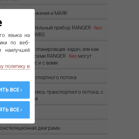
NG, VSAT приложения и МАЯК
e
олевой измерительный прибор RANGER
Neo
оддерживает EWBS
го языка на
ики по веб-
втоматический планировщик задач, или как
и наилучшей
нализаторы из семи RANGER
Neo
могут
аботать для вас и с вами
у политику в
нализатор транспортного потока
RANGER
Neo
: Запись транспортного потока, с
овой прошивкой
егистратор
онстеляционная диаграма