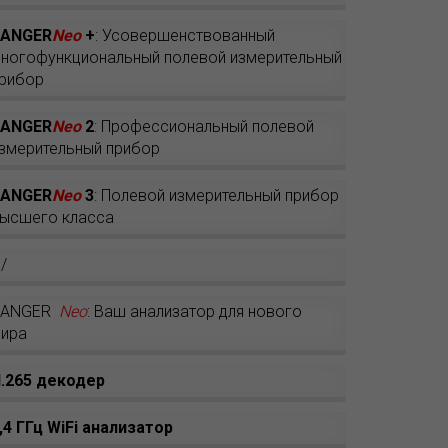
RANGER
Neo
+
: Усовершенствованный
ногофункциональный полевой измерительный
рибор
RANGER
Neo
2
: Профессиональный полевой
змерительный прибор
RANGER
Neo
3
: Полевой измерительный прибор
ысшего класса
/
RANGER
Neo
: Ваш анализатор для нового
ира
.265 декодер
,4 ГГц WiFi анализатор