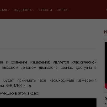
КЦИЯ
ПОДДЕРЖКА
НОВОСТИ
KOHTAKT
И
е и хранение измерения) является классической
высоком ценовом диапазоне, сейчас доступна в
р будет принимать все необходимые измерения
, BER, MER, и т.д.
функцию в этом видео:
п