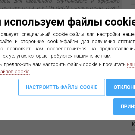
боры для кабельного, спутникового и эфирного
тических сетей, и FTTH GPON анализаторов. DVB-T
S
атели (ASI, DVB-T) являются одними из последних
 используем файлы cooki
П
п
ользует специальный cookie-файлы для настройки ваше
сайте и сторонние cookie-файлы для получения статист
А
то позволяет нам сосредоточиться на предоставлени
а
 тех услугах, которые требуются нашим клиентам.
р
ы предложить вам настроить файлы cookie и прочитать
наш
айлов cookie
.
А
н
Р
K