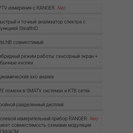
PTV измерения с RANGER
Neo
ыстрый и точный анализатор спектра с
ункцией StealthID
bLNB совместимый
ибридный режим работы: сенсорный экран +
бычные кнопки
инамический эхо анализ
TE помехи в SMATV системах и КТВ сетях
ройной разделенный дисплей
олевой измерительный прибор RANGER
Neo
меет совместимость схемами модуляции
VCM/ACM