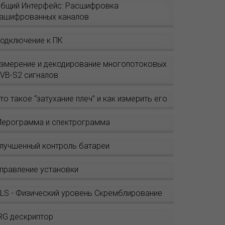
бщий Интерфейс: Расшифровка
ашифрованных каналов
одключение к ПК
змерение и декодирование многопотоковых
VB-S2 сигналов
то такое “затухание плеч” и как измерить его
ерограмма и спектрограмма
лучшенный контроль батареи
правление установки
LS - Физический уровень Скремблирование
RG дескриптор