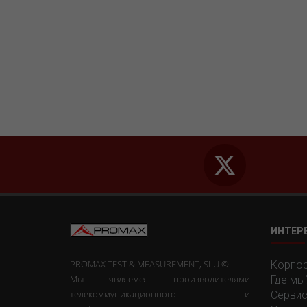
ИНТЕР
PROMAX TEST & MEASUREMENT, SLU ©
Корпор
Мы являемся производителями
Где мы
телекоммуникационного и
Сервис