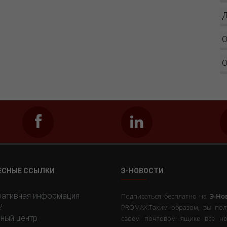
Д
О
О
ЕСНЫЕ ССЫЛКИ
Э-НОВОСТИ
ативная информация
Подписаться бесплатно на
Э-Но
?
PROMAX.Таким образом, вы пол
ный центр
своем почтовом ящике все но