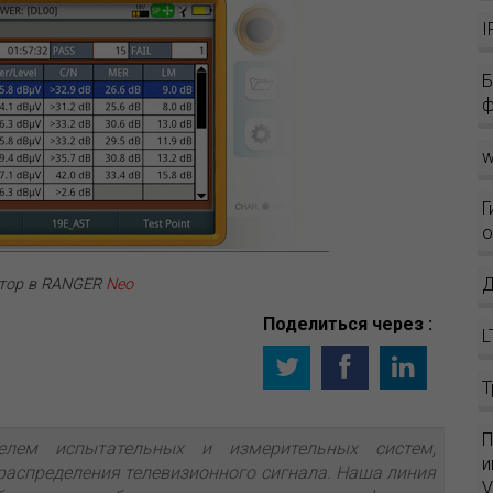
I
Б
ф
w
Г
о
Д
атор в RANGER
Neo
Поделиться через :
L
Т
П
елем испытательных и измерительных систем,
и
распределения телевизионного сигнала. Наша линия