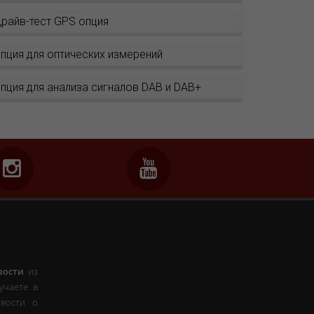
райв-тест GPS опция
пция для оптических измерений
пция для анализа сигналов DAB и DAB+
вости
из
учаете в
вости о