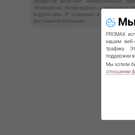
продуктов включает измерительные при
телевидения, беспроводных и волоконно-оп
модуляторы, IP стримеры и IP преобразов
Мы
достижений компании.
PROMAX исп
нашем веб-
трафику. Э
поддержки в
Мы хотели б
отношении ф