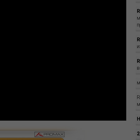
м
п
и
в
м
м
H
2