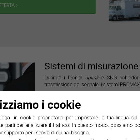
OFFERTA
Sistemi di misurazione
Quando i tecnici
uplink
e SNG richiedono
trasmissione del segnale, i sistemi PROMAX
La tecnologia di
monitoraggio spettral
archiviare uno storico di campioni dello
lizziamo i cookie
localizzare, tracciare e risolvere problem
tempo
di diverse ore, giorni e mesi, in ba
ga un cookie proprietario per impostare la tua lingua sul 
migliaia di campioni dello spettro RF
memo
ze parti per analizzare il traffico. In questo modo, possiamo co
lior supporto per i servizi di cui hai bisogno.