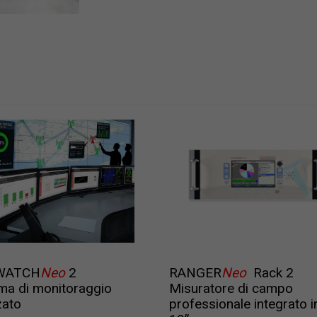
WATCH
Neo
2
RANGER
Neo
Rack 2
ma di monitoraggio
Misuratore di campo
zato
professionale integrato i