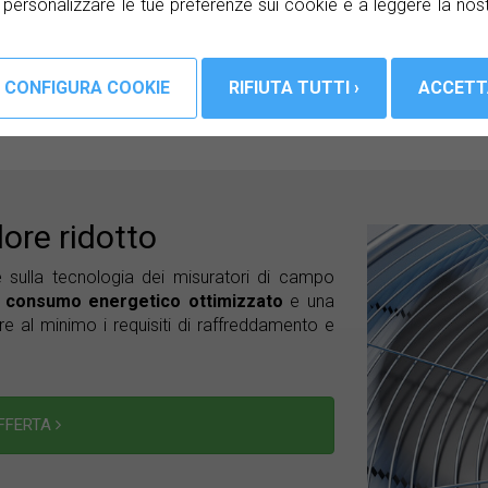
a personalizzare le tue preferenze sui cookie e a leggere la nos
lore ridotto
 sulla tecnologia dei misuratori di campo
 consumo energetico ottimizzato
e una
re al minimo i requisiti di raffreddamento e
OFFERTA