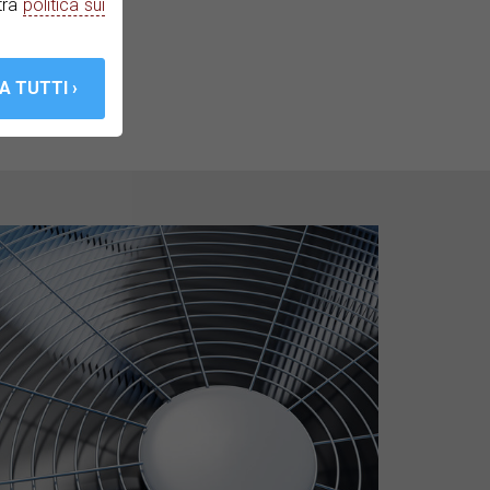
tra
politica sui