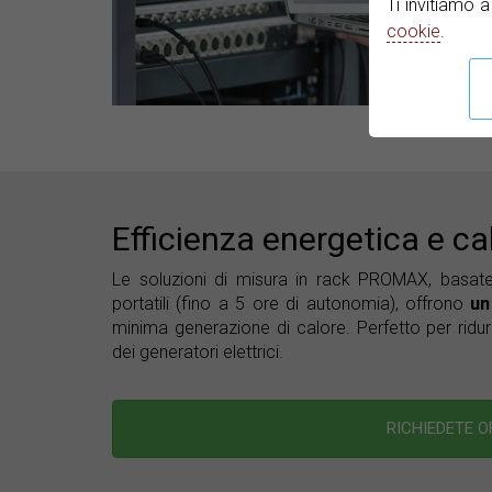
Ti invitiamo 
cookie
.
Efficienza energetica e ca
Le soluzioni di misura in rack PROMAX, basate
portatili (fino a 5 ore di autonomia), offrono
un
minima generazione di calore. Perfetto per ridur
dei generatori elettrici.
RICHIEDETE 