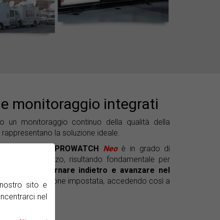
 e monitoraggio integrati
 un monitoraggio continuo della qualità della
 rappresentano la soluzione ideale.
e
integrata nei
PROWATCH
Neo
è in grado di
 spettro RF grezzo, risultando fondamentale per
i. È possibile
tornare indietro e avanzare nel
se alla configurazione impostata, accedendo così a
nostro sito e
rizzati.
ncentrarci nel