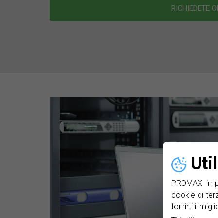
RICHIEDETE 
Uti
PROMAX impie
cookie di ter
fornirti il mig