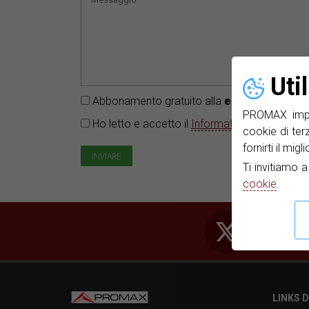
Uti
Abbonamento gratuito alla
e-News
PROMAX. R
PROMAX impie
Ho letto e accetto il
Informativa sulla privacy
cookie di ter
fornirti il mig
Ti invitiamo 
cookie
.
LINKS D