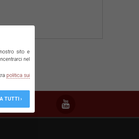
dotti.
nostro sito e
ncentrarci nel
tra
politica sui