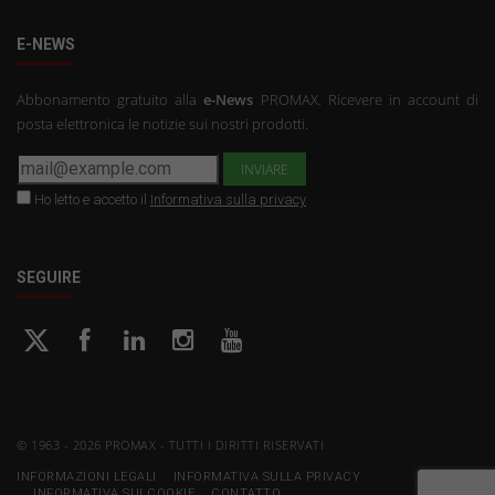
E-NEWS
Abbonamento gratuito alla
e-News
PROMAX. Ricevere in account di
posta elettronica le notizie sui nostri prodotti.
Ho letto e accetto il
Informativa sulla privacy
SEGUIRE
© 1963 - 2026 PROMAX - TUTTI I DIRITTI RISERVATI
INFORMAZIONI LEGALI
INFORMATIVA SULLA PRIVACY
INFORMATIVA SUI COOKIE
CONTATTO