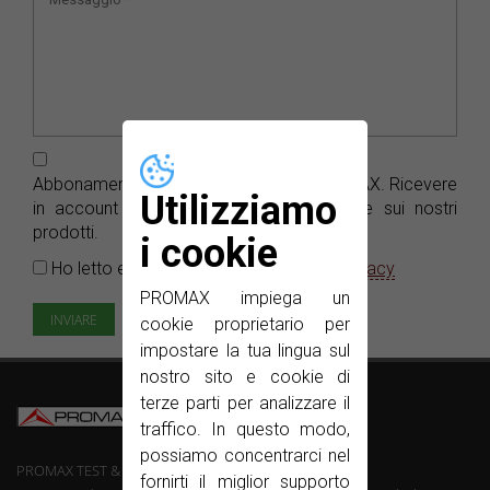
Abbonamento gratuito alla
e-News
PROMAX. Ricevere
Utilizziamo
in account di posta elettronica le notizie sui nostri
prodotti.
i cookie
Ho letto e accetto il
Informativa sulla privacy
PROMAX impiega un
cookie proprietario per
impostare la tua lingua sul
nostro sito e cookie di
terze parti per analizzare il
traffico. In questo modo,
possiamo concentrarci nel
PROMAX TEST & MEASUREMENT, SLU ©
fornirti il miglior supporto