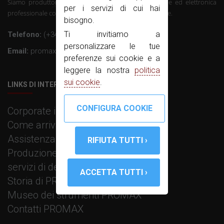
Siamo produttori di telecomunicazioni strumentazione ed elettronica
per i servizi di cui hai
professionale con oltre 50 anni di esperienza nel settore.
bisogno.
Ti invitiamo a
Telefono:
(+34) 931 847 700
personalizzare le tue
Email:
promax@promax.es
preferenze sui cookie e a
leggere la nostra
politica
sui cookie
.
LINKS DI INTERESSE
Corporate information
Come arrivare
Assistenza tecnica
Produzione elettronica
servizi di designing e R+D
Storia di PROMAX
Museo dei strumenti PROMAX
Contatti PROMAX