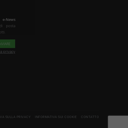
a
e-News
di posta
tti.
la privacy
VA SULLA PRIVACY
INFORMATIVA SUI COOKIE
CONTATTO