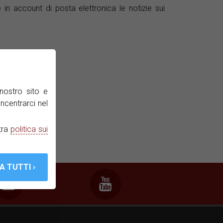
n account di posta elettronica le notizie sui
nostro sito e
ncentrarci nel
tra
politica sui