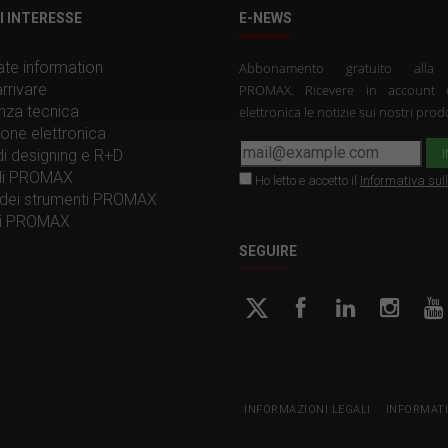
I INTERESSE
E-NEWS
te information
Abbonamento gratuito all
rrivare
PROMAX. Ricevere in account 
nza tecnica
elettronica le notizie sui nostri prodo
one elettronica
 di designing e R+D
 di PROMAX
Ho letto e accetto il
Informativa sul
dei strumenti PROMAX
ti PROMAX
SEGUIRE
INFORMAZIONI LEGALI
INFORMATI