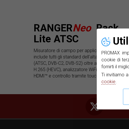
RANGER
Neo
Rack
Lite ATSC
Uti
Misuratore di campo per applicazioni di base c
PROMAX impie
include tutti gli standard dell'alta definizione
cookie di ter
(ATSC, DVB-C2, DVB-S2) oltre a decodificatore
fornirti il mig
H.265 (HEVC), analizzatore WiFi 2,4 GHz, uscita
Ti invitiamo 
HDMI™ e controllo tramite touchscreen.
cookie
.